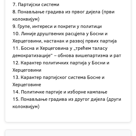
7. Партијски системи
8. Понављање градива из првог дијела (први
колоквијум)
9. Групе, интереси и покрети у политици
10. Линије друштвених расцјепа у Босни и
Херцеговини, настанак и развој првих партија
11. Босна и Херцеговина у „трећем таласу
демократизације“ – обнова вишепартизма и рат
12. Карактер политичких партија у Босни и
Херцеговини
13. Карактер партијског система Босне и
Херцеговине
14. Политичке партије и изборне кампање
15. Понављање градива из другог дијела (други
колоквијум)