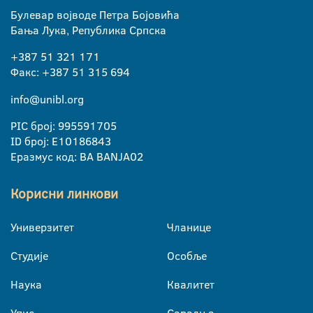
Булевар војводе Петра Бојовића
Бања Лука, Република Српска
+387 51 321 171
Факс: +387 51 315 694
info@unibl.org
PIC број: 995591705
ID број: E10186843
Еразмус код: BA BANJA02
Корисни линкови
Универзитет
Чланице
Студије
Особље
Наука
Квалитет