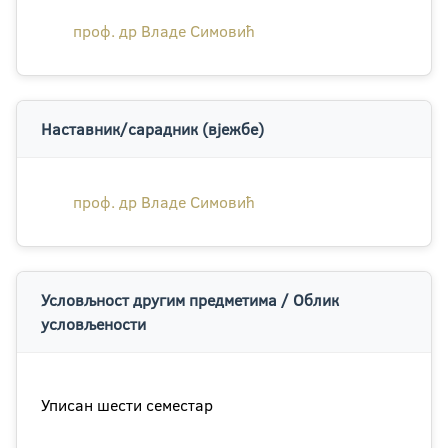
проф. др Владе Симовић
Наставник/сарадник (вјежбе)
проф. др Владе Симовић
Условљност другим предметима / Облик
условљености
Уписан шести семестар