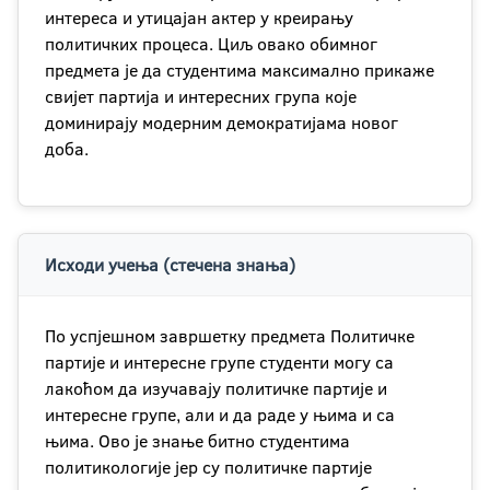
интереса и утицајан актер у креирању
политичких процеса. Циљ овако обимног
предмета је да студентима максимално прикаже
свијет партија и интересних група које
доминирају модерним демократијама новог
доба.
Исходи учења (стечена знања)
По успјешном завршетку предмета Политичке
партије и интересне групе студенти могу са
лакоћом да изучавају политичке партије и
интересне групе, али и да раде у њима и са
њима. Ово је знање битно студентима
политикологије јер су политичке партије