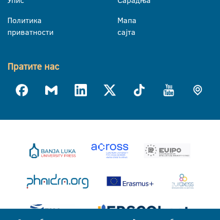
Упис
Сарадња
Политика
Мапа
приватности
сајта
Пратите нас