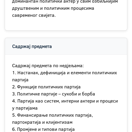
доминантан политички актер у свим озбиљнијим
друштвеним и политичким процесима
савременог свијета.
Садржај предмета
Садржај предмета по недјељама:
1. Настанак, дефиниција и елементи политичких
партија
2. Функције политичких партија
3. Политичке партије – сукоби и борба
4. Партија као систем, интерни актери и процеси
у партијама
5. Финансирање политичких партија,
партократија и клијентизам
6. Промјене и типови партија