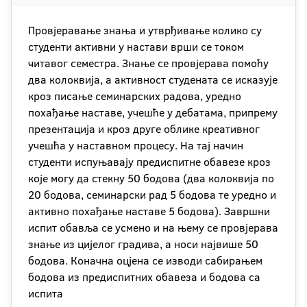
Провјеравање знања и утврђивање колико су
студенти активни у настави врши се током
читавог семестра. Знање се провјерава помоћу
два колоквија, а активност студената се исказује
кроз писање семинарских радова, уредно
похађање наставе, учешће у дебатама, припрему
презентација и кроз друге облике креативног
учешћа у наставном процесу. На тај начин
студенти испуњавају предиспитне обавезе кроз
које могу да стекну 50 бодова (два колоквија по
20 бодова, семинарски рад 5 бодова те уредно и
активно похађање наставе 5 бодова). Завршни
испит обавља се усмено и на њему се провjерава
знање из цијелог градива, а носи највише 50
бодова. Коначна оцјена се изводи сабирањем
бодова из предиспитних обавеза и бодова са
испита