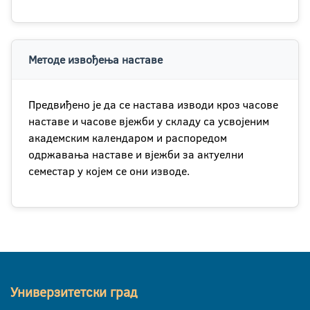
Методе извођења наставе
Предвиђено је да се настава изводи кроз часове
наставе и часове вјежби у складу са усвојеним
академским календаром и распоредом
одржавања наставе и вјежби за актуелни
семестар у којем се они изводе.
Универзитетски град