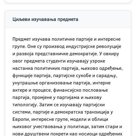
Циљеви изучавања предмета
Предмет изучава политичке партије и интересне
групе. Оне су производ индустријске револуције
и развоја представничке демократије. У овкиру
овог предмета студенти изучавају узроке
настанка политичких партија, њихово одређење,
функције партија, партијске сукобе и сарадњу,
унутрашње организовање партија, интерне
актере и процесе, финансијско пословање
партија, промјене у партијама и њихову
типологију. Затим се изучавају партијски
системи, партије и демократска транзиција у
Европи, интересне групе, модели и облици
њиховог учествовања у политици, затим стари и
нови друштвени покрети као носиоци одређених