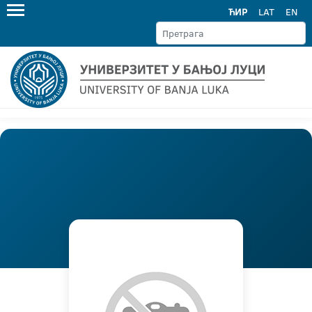
ЋИР
LAT
EN