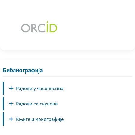
Библиографија
Радови у часописима
Радови са скупова
Књиге и монографије