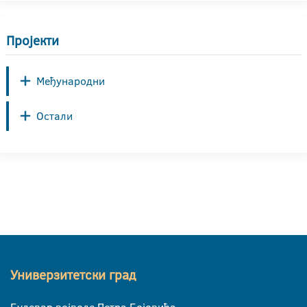
Пројекти
Међународни
Остали
Универзитетски град
Булевар војводе Петра Бојовића