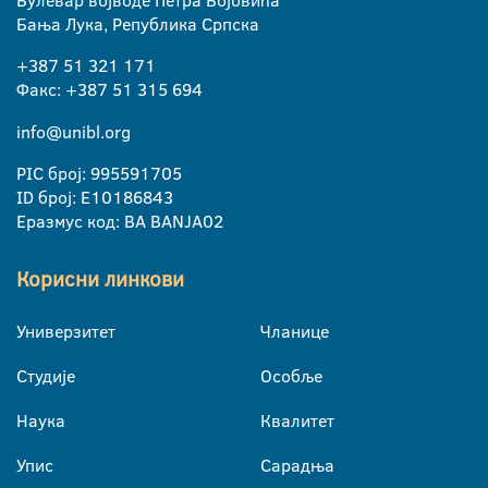
Бања Лука, Република Српска
+387 51 321 171
Факс: +387 51 315 694
info@unibl.org
PIC број: 995591705
ID број: E10186843
Еразмус код: BA BANJA02
Корисни линкови
Универзитет
Чланице
Студије
Особље
Наука
Квалитет
Упис
Сарадња