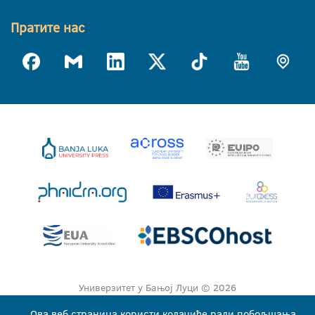
Пратите нас
Универзитет у Бањој Луци © 2026
Сва права задржана
Ова веб страница користи колачиће ради побољшања