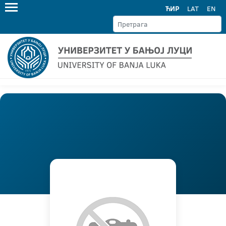
ЋИР
LAT
EN