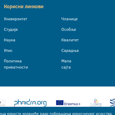
Корисни линкови
Универзитет
Чланице
Студије
Особље
Наука
Квалитет
Упис
Сарадња
Политика
Мапа
приватности
сајта
ица користи колачиће ради побољшања корисничког искуства.