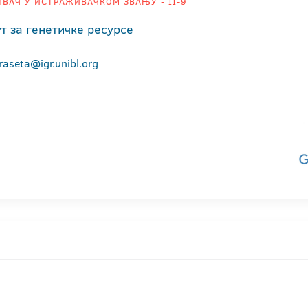
ВАЧ У ИСТРАЖИВАЧКОМ ЗВАЊУ - II-9
т за генетичке ресурсе
raseta@igr.unibl.org