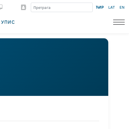
ЋИР
LAT
EN
УПИС