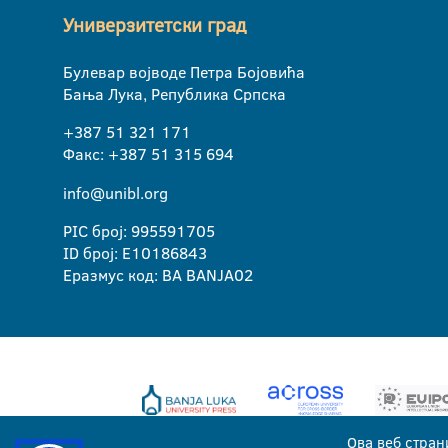
Универзитетски град
Булевар војводе Петра Бојовића
Бања Лука, Република Српска
+387 51 321 171
Факс: +387 51 315 694
info@unibl.org
PIC број: 995591705
ID број: E10186843
Еразмус код: BA BANJA02
Ова веб стран