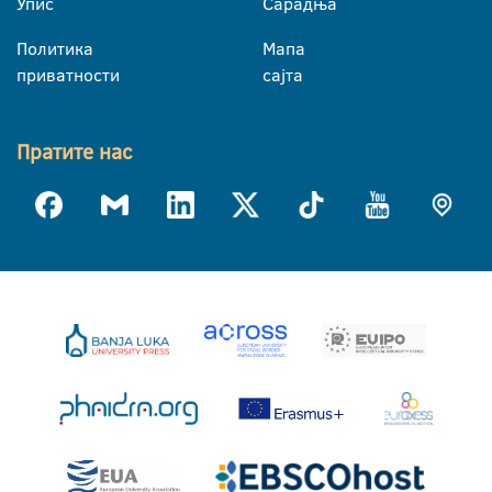
Упис
Сарадња
Политика
Мапа
приватности
сајта
Пратите нас