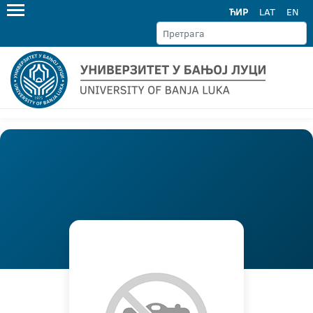
ЋИР
LAT
EN