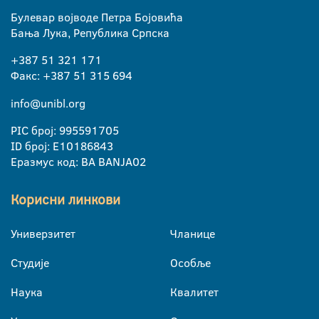
Булевар војводе Петра Бојовића
Бања Лука, Република Српска
+387 51 321 171
Факс: +387 51 315 694
info@unibl.org
PIC број: 995591705
ID број: E10186843
Еразмус код: BA BANJA02
Корисни линкови
Универзитет
Чланице
Студије
Особље
Наука
Квалитет