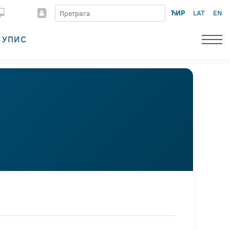
ЋИР
LAT
EN
УПИС