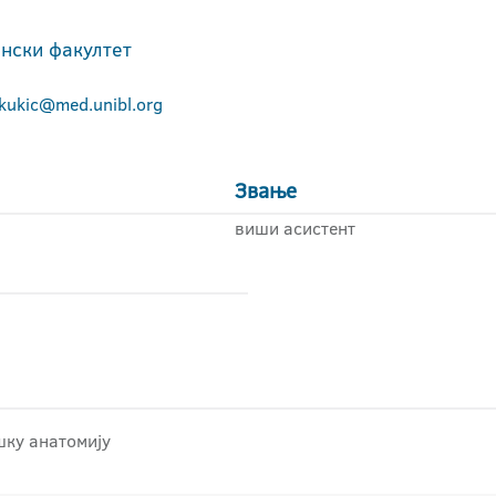
нски факултет
.kukic@med.unibl.org
Звање
виши асистент
шку анатомију