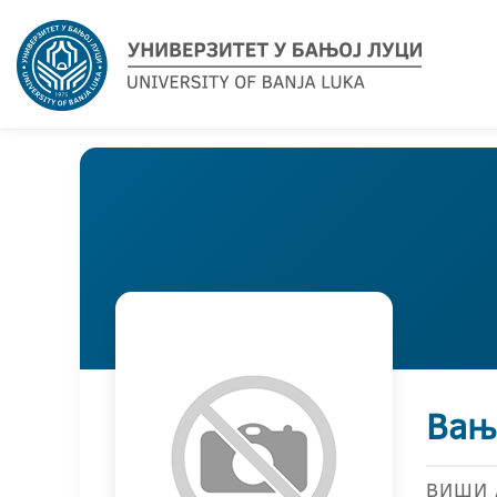
Вањ
ВИШИ 