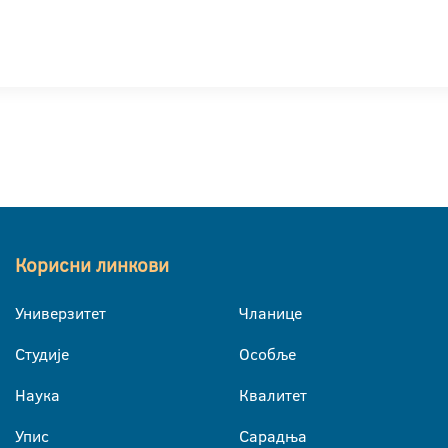
Корисни линкови
Универзитет
Чланице
Студије
Особље
Наука
Квалитет
Упис
Сарадња