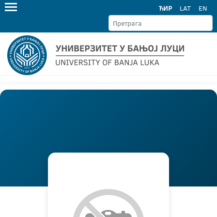
ЋИР
LAT
EN