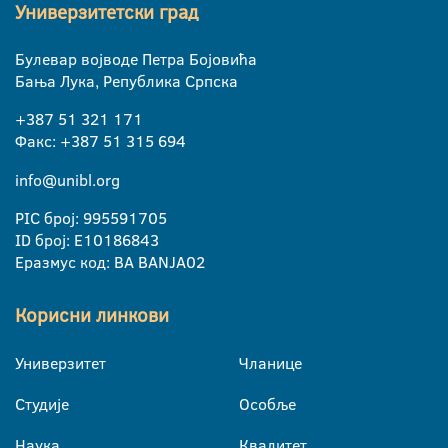
Универзитетски град
Булевар војводе Петра Бојовића
Бања Лука, Република Српска
+387 51 321 171
Факс: +387 51 315 694
info@unibl.org
PIC број: 995591705
ID број: E10186843
Еразмус код: BA BANJA02
Корисни линкови
Универзитет
Чланице
Студије
Особље
Наука
Квалитет