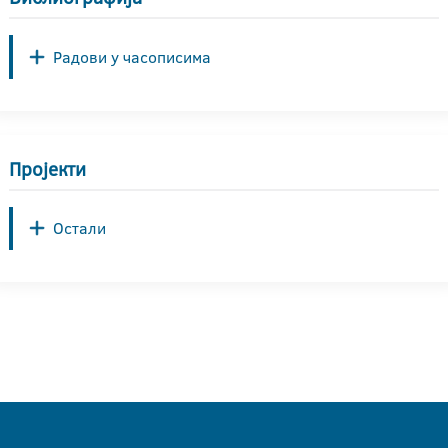
Радови у часописима
Пројекти
Остали