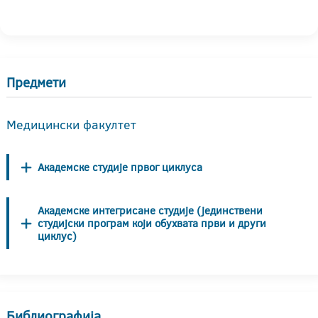
Предмети
Медицински факултет
Академске студије првог циклуса
Академске интегрисане студије (јединствени
студијски програм који обухвата први и други
циклус)
Библиографија