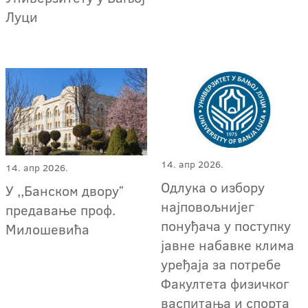
Луци
14. апр 2026.
14. апр 2026.
Одлука о избору
У ,,Банском дворуˮ
најповољнијег
предавање проф.
понуђача у поступку
Милошевића
јавне набавке клима
уређаја за потребе
Факултета физичког
васпитања и спорта