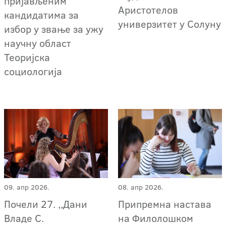
пријављеним
Аристотелов
кандидатима за
универзитет у Солуну
избор у звање за ужу
научну област
Теоријска
социологија
09. апр 2026.
08. апр 2026.
Почели 27. ,,Дани
Припремна настава
Владе С.
на Филолошком