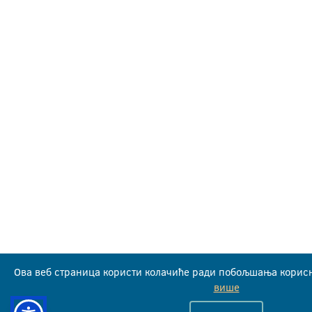
Ова веб страница користи колачиће ради побољшања корисн
више