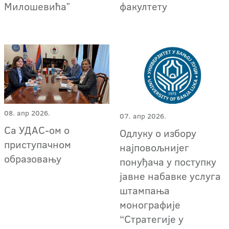
Милошевићаˮ
факултету
08. апр 2026.
07. апр 2026.
Са УДАС-ом о
Одлуку о избору
приступачном
најповољнијег
образовању
понуђача у поступку
јавне набавке услуга
штампања
монографије
“Стратегије у