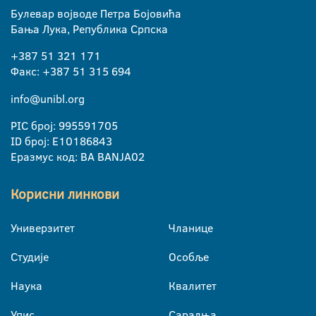
Булевар војводе Петра Бојовића
Бања Лука, Република Српска
+387 51 321 171
Факс: +387 51 315 694
info@unibl.org
PIC број: 995591705
ID број: E10186843
Еразмус код: BA BANJA02
Корисни линкови
Универзитет
Чланице
Студије
Особље
Наука
Квалитет
Упис
Сарадња