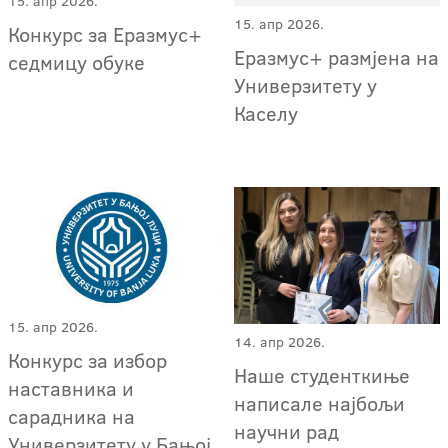
15. апр 2026.
15. апр 2026.
Конкурс за Еразмус+
Еразмус+ размјена на
седмицу обуке
Универзитету у
Каселу
15. апр 2026.
14. апр 2026.
Конкурс за избор
Наше студенткиње
наставника и
написале најбољи
сарадника на
научни рад
Универзитету у Бањој