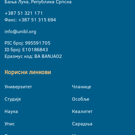
Бања Лука, Република Српска
+387 51 321 171
Факс: +387 51 315 694
info@unibl.org
PIC број: 995591705
ID број: E10186843
Еразмус код: BA BANJA02
Корисни линкови
Универзитет
Чланице
Студије
Особље
Наука
Квалитет
Упис
Сарадња