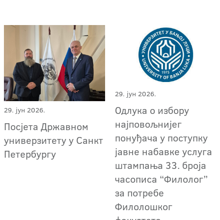
29. јун 2026.
Одлука о избору
29. јун 2026.
најповољнијег
Посјета Државном
понуђача у поступку
универзитету у Санкт
јавне набавке услуга
Петербургу
штампања 33. броја
часописа “Филолог”
за потребе
Филолошког