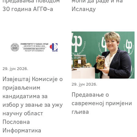
предавања поводом
моћи да раде и на
30 година АГГФ-а
Исланду
29. јун 2026.
Извјештај Комисије о
29. јун 2026.
пријављеним
Предавање о
кандидатима за
савременој примјени
избор у звање за ужу
гљива
научну област
Пословна
Информатика