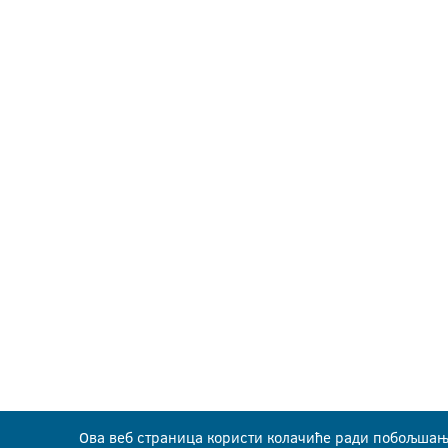
Ова веб страница користи колачиће ради побољшањ