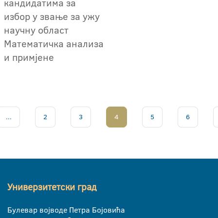
кандидатима за
избор у звање за ужу
научну област
Математичка анализа
и примјене
...
2
3
4
5
6
Универзитетски град
Булевар војводе Петра Бојовића