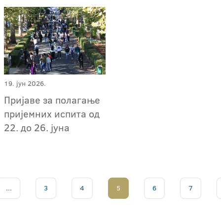
19. јун 2026.
Пријаве за полагање
пријемних испита од
22. до 26. јуна
...
3
4
5
6
7