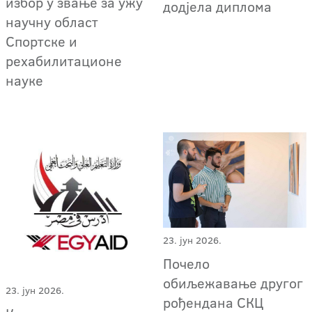
избор у звање за ужу
додјела диплома
научну област
Спортске и
рехабилитационе
науке
23. јун 2026.
Почело
обиљежавање другог
23. јун 2026.
рођендана СКЦ