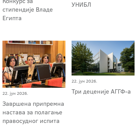
Конкурс за
УНИБЛ
стипендије Владе
Египта
22. јун 2026.
Три деценије АГГФ-a
22. јун 2026.
Завршена припремна
настава за полагање
правосудног испита