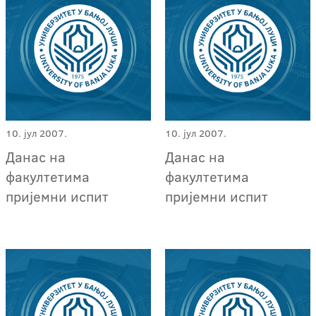
10. јул 2007.
10. јул 2007.
Данас на
Данас на
факултетима
факултетима
пријемни испит
пријемни испит