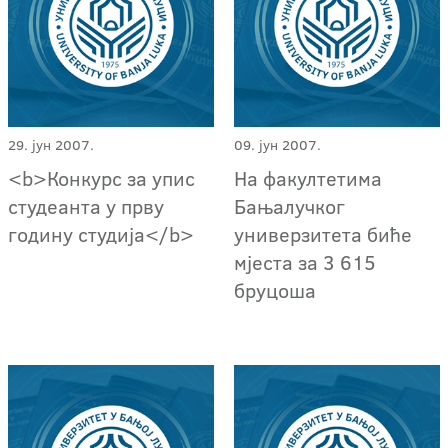
29. јун 2007.
09. јун 2007.
<b>Конкурс за упис
На факултетима
студеанта у прву
Бањалучког
годину студија</b>
универзитета биће
мјеста за 3 615
бруцоша