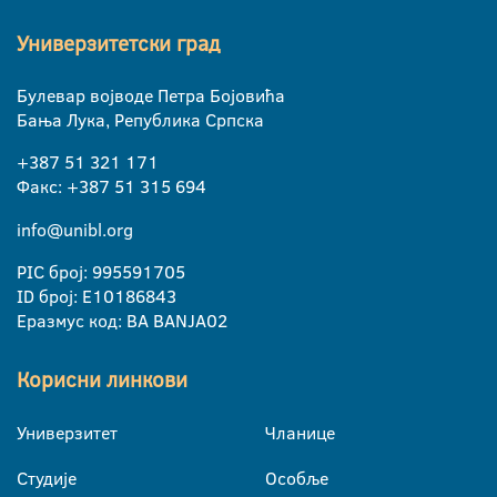
Универзитетски град
Булевар војводе Петра Бојовића
Бања Лука, Република Српска
+387 51 321 171
Факс: +387 51 315 694
info@unibl.org
PIC број: 995591705
ID број: E10186843
Еразмус код: BA BANJA02
Корисни линкови
Универзитет
Чланице
Студије
Особље