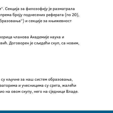
м“. Секција за филозофију је разматрала
 према броју поднесених реферата (по 20),
образовања“) и секције за књижевност
творица чланова Академије наука и
ић. Договорен је сљедећи скуп, са новим,
е су кључне за наш систем образовања,
заторима и учесницима су срета, жалећи
био на овом скупу, него на сједници Владе.