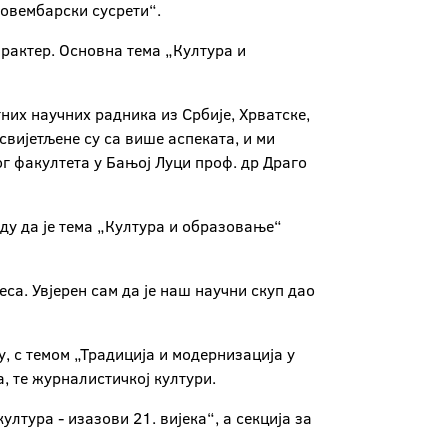
овембарски сусрети“.
рактер. Основна тема „Култура и
тних научних радника из Србије, Хрватске,
свијетљене су са више аспеката, и ми
г факултета у Бањој Луци проф. др Драго
иду да је тема „Култура и образовање“
а. Увјерен сам да је наш научни скуп дао
, с темом „Традиција и модернизација у
 те журналистичкој култури.
лтура - изазови 21. вијека“, а секција за