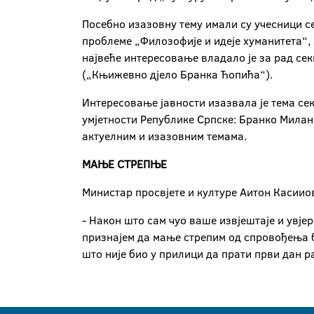
Посебно изазовну тему имали су учесници се
проблеме „Филозофије и идеје хуманитета“, а
највеће интересовање владало је за рад се
(„Књижевно дјело Бранка Ћопића“).
Интересовање јавности изазвала је тема се
умјетности Републике Српске: Бранко Милан
актуелним и изазовним темама.
МАЊЕ СТРЕПЊЕ
Министар просвјете и културе Аитон Касиио
- Након што сам чуо ваше извјештаје и увје
признајем да мање стрепим од спровођења б
што није био у прилици да прати први дан ра