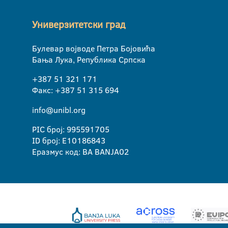
Универзитетски град
Булевар војводе Петра Бојовића
Бања Лука, Република Српска
+387 51 321 171
Факс: +387 51 315 694
info@unibl.org
PIC број: 995591705
ID број: E10186843
Еразмус код: BA BANJA02