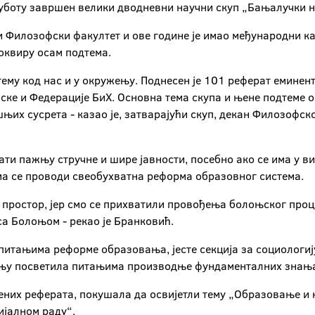
суботу завршен велики дводневни научни скуп „Бањалучки н
и Филозофски факултет и ове године је имао међународни ка
 оквиру осам подтема.
 тему код нас и у окружењу. Поднесен је 101 реферат еминен
пске и Федерације БиХ. Основна тема скупа и њене подтеме о
х сусрета - казао је, затварајући скуп, декан Филозофско
вати пажњу стручне и шире јавности, посебно ако се има у в
ма се проводи свеобухватна реформа образовног система.
простор, јер смо се прихватили провођења болоњског процес
са Болоњом - рекао је Бранковић.
 питањима реформе образовања, јесте секција за социологију
ажњу посветила питањима производње фундаменталних знања,
сених реферата, покушала да освијетли тему „Образовање и ку
ијалном раду“.