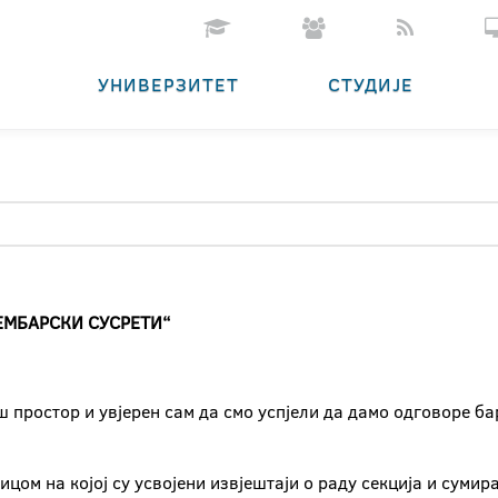
УНИВЕРЗИТЕТ
СТУДИЈЕ
ЕМБАРСКИ СУСРЕТИ“
 простор и увјерен сам да смо успјели да дамо одговоре ба
ицом на којој су усвојени извјештаји о раду секција и суми