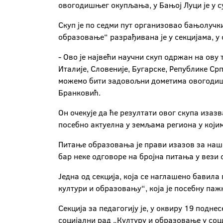
овогодишњег окупљања, у Бањој Луци је у 
Скуп је по седми пут организовао бањолучк
образовање“ разрађивана је у секцијама, у
- Ово је највећи научни скуп одржан на ову
Италије, Словеније, Бугарске, Републике Ср
можемо бити задовољни дометима овогодишњи
Бранковић.
Он очекује да ће резултати овог скупа изаз
посебно актуелна у земљама региона у који
Питање образовања је прави изазов за наш 
бар неке одговоре на бројна питања у вези 
Једна од секција, која се наглашено бавила
култури и образовању“, која је посебну п
Секција за педагогију је, у оквиру 19 подне
социјални рад „Културу и образовање у соц