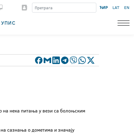
ЋИР
LAT
EN
УПИС
р на нека питања у вези са болоњским
рана сазнања о дометима и значају