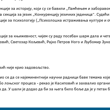
кције за историју, који су се бавили „Памћењем и забораво
 секција за језик „Конкуренцију језичких јединица“. Судећи
кције за психологију („Психолошка истраживања културе и 
кције за књижевност, чијем су раду посебан шарм дала и че
овић, Светозар Кољевић, Рајко Петров Ного и Љубомир Зуков
вић није крио задовољство.
рио се да се најеминентнији научни радници баве темама кој
о лоњског процеса - рекао је Касиповић и захвалио органи
 да. У шали је додао да би за њега било боље да је у петак 