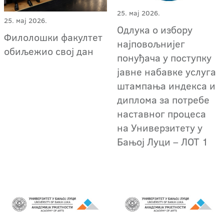
25. мај 2026.
25. мај 2026.
Oдлука о избору
Филолошки факултет
најповољнијег
обиљежио свој дан
понуђача у поступку
јавне набавке услугa
штампања индекса и
диплома за потребе
наставног процеса
на Универзитету у
Бањој Луци – ЛОТ 1