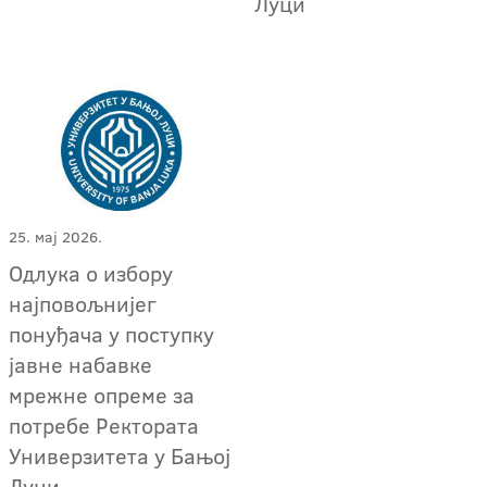
Луци
25. мај 2026.
Oдлука о избору
најповољнијег
понуђача у поступку
јавне набавке
мрежне опреме за
потребе Ректората
Универзитета у Бањој
Луци