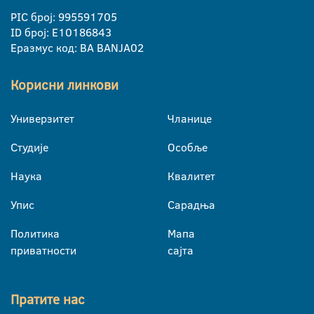
PIC број: 995591705
ID број: E10186843
Еразмус код: BA BANJA02
Корисни линкови
Универзитет
Чланице
Студије
Особље
Наука
Квалитет
Упис
Сарадња
Политика
Мапа
приватности
сајта
Пратите нас