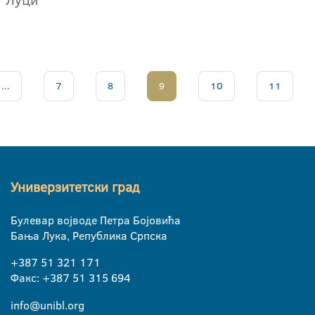
...
7
8
9
10
11
Универзитетски град
Булевар војводе Петра Бојовића
Бања Лука, Република Српска
+387 51 321 171
Факс: +387 51 315 694
info@unibl.org