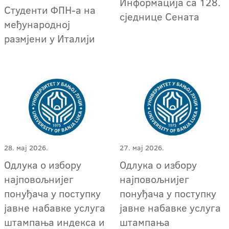
Информација са 128.
Студенти ФПН-а на
сједнице Сената
међународној
размјени у Италији
28. мај 2026.
27. мај 2026.
Одлука о избору
Oдлука о избору
најповољнијег
најповољнијег
понуђача у поступку
понуђача у поступку
јавне набавке услуга
јавне набавке услугa
штампања индекса и
штампања