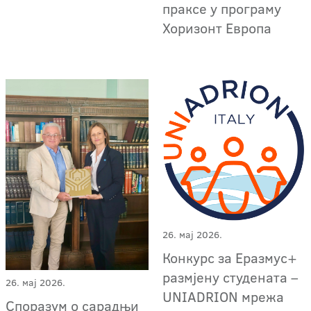
праксе у програму
Хоризонт Европа
26. мај 2026.
Конкурс за Еразмус+
размјену студената –
26. мај 2026.
UNIADRION мрежа
Споразум о сарадњи