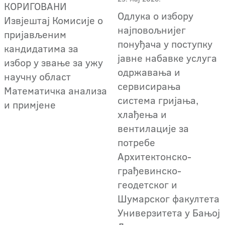
КОРИГОВАНИ
Одлука о избору
Извјештај Комисије о
најповољнијег
пријављеним
понуђача у поступку
кандидатима за
јавне набавке услуга
избор у звање за ужу
одржавања и
научну област
сервисирања
Математичка анализа
система гријања,
и примјене
хлађења и
вентилације за
потребе
Архитектонско-
грађевинско-
геодетског и
Шумарског факултета
Универзитета у Бањој