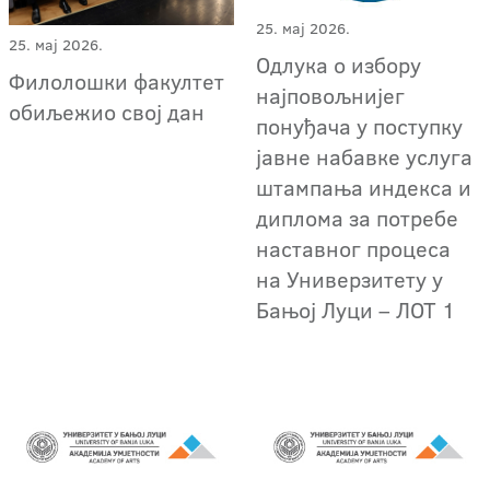
25. мај 2026.
25. мај 2026.
Oдлука о избору
Филолошки факултет
најповољнијег
обиљежио свој дан
понуђача у поступку
јавне набавке услугa
штампања индекса и
диплома за потребе
наставног процеса
на Универзитету у
Бањој Луци – ЛОТ 1