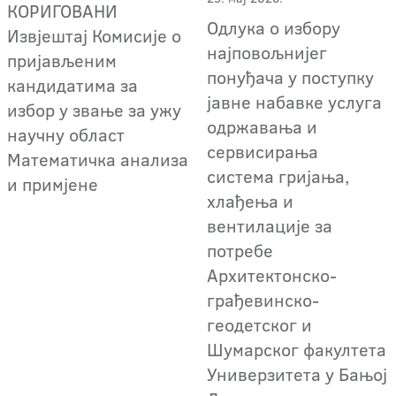
КОРИГОВАНИ
Одлука о избору
Извјештај Комисије о
најповољнијег
пријављеним
понуђача у поступку
кандидатима за
јавне набавке услуга
избор у звање за ужу
одржавања и
научну област
сервисирања
Математичка анализа
система гријања,
и примјене
хлађења и
вентилације за
потребе
Архитектонско-
грађевинско-
геодетског и
Шумарског факултета
Универзитета у Бањој