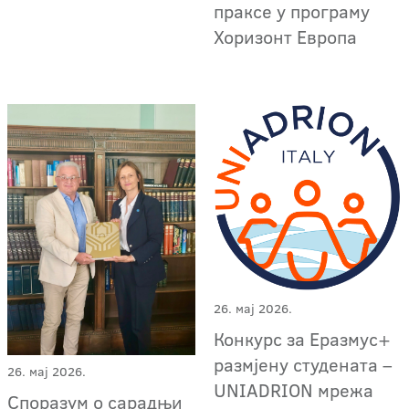
праксе у програму
Хоризонт Европа
26. мај 2026.
Конкурс за Еразмус+
размјену студената –
26. мај 2026.
UNIADRION мрежа
Споразум о сарадњи