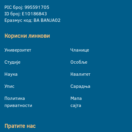
PIC број: 995591705
ID број: E10186843
Еразмус код: BA BANJA02
Корисни линкови
Универзитет
Чланице
Студије
Особље
Наука
Квалитет
Упис
Сарадња
Политика
Мапа
приватности
сајта
Пратите нас