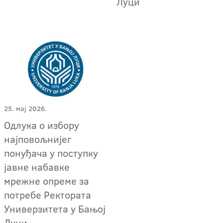
Луци
25. мај 2026.
Oдлука о избору
најповољнијег
понуђача у поступку
јавне набавке
мрежне опреме за
потребе Ректората
Универзитета у Бањој
Луци