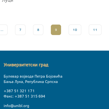
...
7
8
9
10
11
Универзитетски град
Булевар војводе Петра Бојовића
Бања Лука, Република Српска
+387 51 321 171
Факс: +387 51 315 694
info@unibl.org