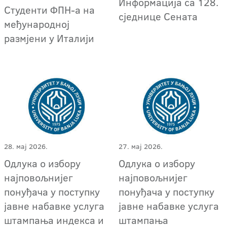
Информација са 128.
Студенти ФПН-а на
сједнице Сената
међународној
размјени у Италији
28. мај 2026.
27. мај 2026.
Одлука о избору
Oдлука о избору
најповољнијег
најповољнијег
понуђача у поступку
понуђача у поступку
јавне набавке услуга
јавне набавке услугa
штампања индекса и
штампања