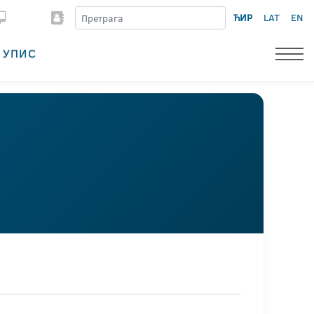
ЋИР
LAT
EN
УПИС