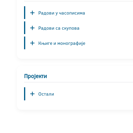
Радови у часописима
Радови са скупова
Књиге и монографије
Пројекти
Остали