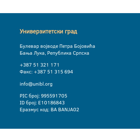
Универзитетски град
Булевар војводе Петра Бојовића
Бања Лука, Република Српска
+387 51 321 171
Факс: +387 51 315 694
info@unibl.org
PIC број: 995591705
ID број: E10186843
Еразмус код: BA BANJA02