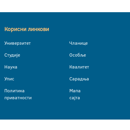
Корисни линкови
Универзитет
Чланице
Студије
Особље
Наука
Квалитет
Упис
Сарадња
Политика
Мапа
приватности
сајта