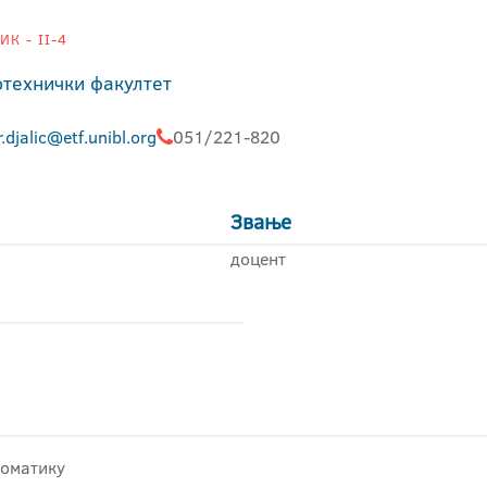
К - II-4
отехнички факултет
r.djalic@etf.unibl.org
051/221-820
Звање
доцент
томатику