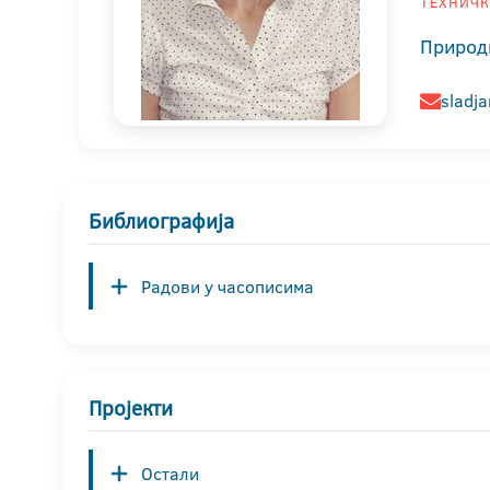
ТЕХНИЧКИ
Природ
sladj
Библиографија
Радови у часописима
Пројекти
Остали