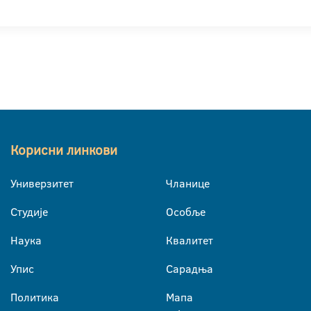
Корисни линкови
Универзитет
Чланице
Студије
Особље
Наука
Квалитет
Упис
Сарадња
Политика
Мапа