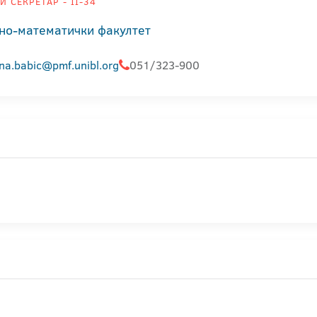
 СЕКРЕТАР - II-34
но-математички факултет
ana.babic@pmf.unibl.org
051/323-900