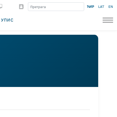
ЋИР
LAT
EN
УПИС