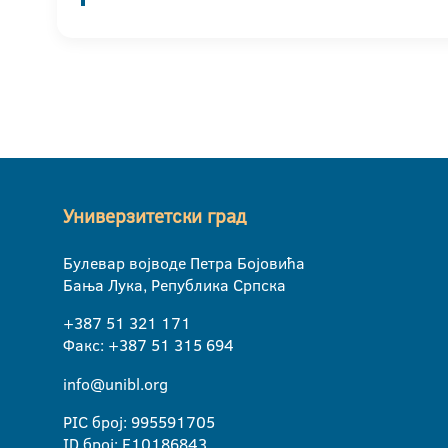
Универзитетски град
Булевар војводе Петра Бојовића
Бања Лука, Република Српска
+387 51 321 171
Факс: +387 51 315 694
info@unibl.org
PIC број: 995591705
ID број: E10186843