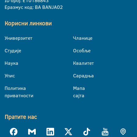
ID број: E10186843
Еразмус код: BA BANJA02
Корисни линкови
Универзитет
Чланице
Студије
Особље
Наука
Квалитет
Упис
Сарадња
Политика
Мапа
приватности
сајта
Пратите нас