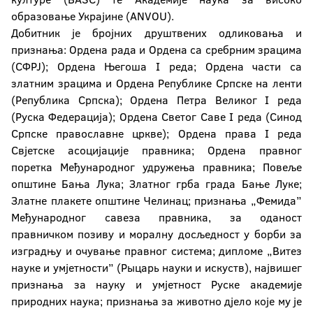
образовање Украјине (ANVOU).
Добитник је бројних друштвених одликовања и
признања: Ордена рада и Ордена са сребрним зрацима
(СФРЈ); Ордена Његоша I реда; Ордена части са
златним зрацима и Ордена Републике Српске на ленти
(Република Српска); Ордена Петра Великог I реда
(Руска Федерација); Ордена Светог Саве I реда (Синод
Српске православне цркве); Ордена права I реда
Свјетске асоцијације правника; Ордена правног
поретка Међународног удружења правника; Повеље
општине Бања Лука; Златног грба града Бање Луке;
Златне плакете општине Челинац; признања „Фемида”
Међународног савеза правника, за оданост
правничком позиву и моралну досљедност у борби за
изградњу и очување правног система; дипломе „Витез
науке и умјетности” (Рыцарь науки и искуств), највишег
признања за науку и умјетност Руске академије
природних наука; признања за животно дјело које му је