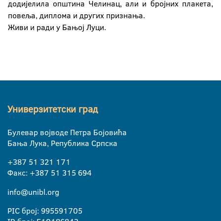
додијелила општина Челинац, али и бројних плакета,
повеља, диплома и других признања.
Живи и ради у Бањој Луци.
Универзитетски град
Булевар војводе Петра Бојовића
Бања Лука, Република Српска
+387 51 321 171
Факс: +387 51 315 694
info@unibl.org
PIC број: 995591705