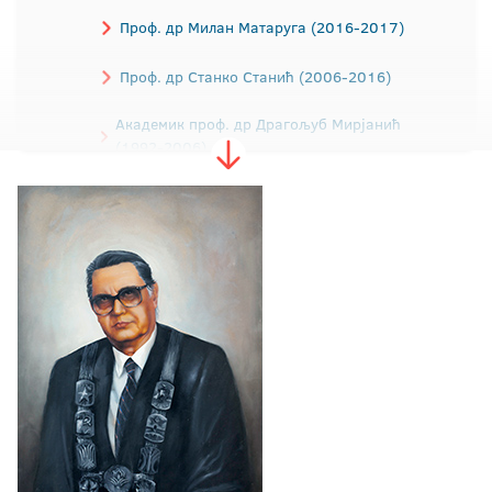
Проф. др Милан Матаруга (2016-2017)
Проф. др Станко Станић (2006-2016)
Академик проф. др Драгољуб Мирјанић
(1992-2006)
Академик проф. др Рајко Кузмановић
(1988-1992)
Проф. др Драгица Додиг (1984-1988)
Проф. др Ибрахим Табаковић (1979-1984)
Проф. др Драгомир Малић (1975-1979)