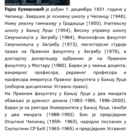
Рајко Кузмановић
је рођен 1. децембра 1931. године у
Челинцу. Завршио је основну школу у Челинцу (1946),
Нижу реалну гимназију у Градишци (1950), Учитељску
школу у Бањој Луци (1954), Високу управну школу
Свеучилишта у Загребу (1964), Филозофски факултет
Свеучилишта у Загребу (1973), магистарске студије
права на Правном факултету у Загребу (1976), а
докторску дисертацију одбранио је на Правном
факултету у Мостару (1980). Биран је у звања доцента,
ванредног професора, редовног професора и
професора емеритуса Правног факултета у Бањој Луци
(изборна дисциплина: Уставно право).
На Правном факултету у Бањој Луци у два мандата
обављао је дужност декана (1983–1985, 1996–2000).
Биран је за ректора Универзитета у Бањој Луци, такође
у два мандата (1988–1992). Био је предсједник
Општине Челинац (1959– 1963), народни посланик у
Скупштини СР БиХ (1963–1965) и предсједник Уставног