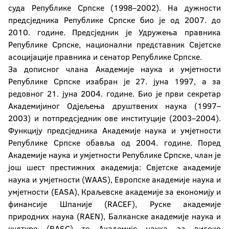
суда Републике Српске (1998–2002). На дужности
предсједника Републике Српске био је од 2007. до
2010. године. Предсједник је Удружења правника
Републике Српске, национални представник Свјетске
асоцијације правника и сенатор Републике Српске.
За дописног члана Академије наука и умјетности
Републике Српске изабран је 27. јуна 1997, а за
редовног 21. јуна 2004. године. Био је први секретар
Академијиног Одјељења друштвених наука (1997–
2003) и потпредсједник ове институције (2003–2004).
Функцију предсједника Академије наука и умјетности
Републике Српске обавља од 2004. године. Поред
Академије наука и умјетности Републике Српске, члан је
још шест престижних академија: Свјетске академије
наука и умјетности (WAAS), Европске академије наука и
умјетности (EASA), Краљевске академије за економију и
финансије Шпаније (RACEF), Руске академије
природних наука (RAEN), Балканске академије наука и
културе (BASC) те Академије наука за високо