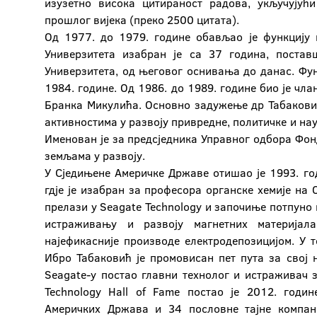
изузетно висока цитираност радова, укључујућ
прошлог вијека (преко 2500 цитата).
Од 1977. до 1979. године обављао је функцију 
Универзитета изабран је са 37 година, постав
Универзитета, од његовог оснивања до данас. Фун
1984. године. Од 1986. до 1989. године био је чл
Бранка Микулића. Основно задужење др Табаковић
активностима у развоју привредне, политичке и н
Именован је за предсједника Управног одбора Фо
земљама у развоју.
У Сједињене Америчке Државе отишао је 1993. год
гдје је изабран за професора органске хемије на О
прелази у Seagate Technology и започиње потпуно
истраживању и развоју магнетних материјал
најефикасније производе електродепозицијом. У 
Ибро Табаковић је промовисан пет пута за свој 
Seagatе-у постао главни технолог и истраживач 
Technology Hall of Fame постао је 2012. годин
Америчких Држава и 34 пословне тајне компани