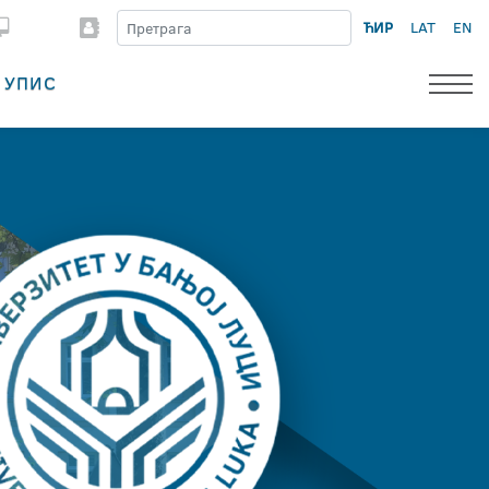
ЋИР
LAT
EN
УПИС