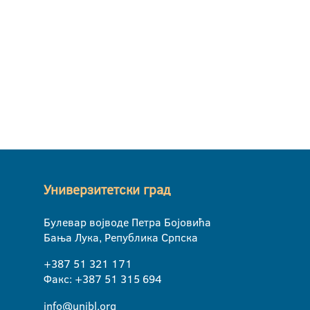
Универзитетски град
Булевар војводе Петра Бојовића
Бања Лука, Република Српска
+387 51 321 171
Факс: +387 51 315 694
info@unibl.org