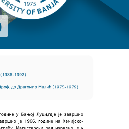
)
 (1988-1992)
Проф. др Драгомир Малић (1975-1979)
године у Бањој Луци,гдје је завршио
авршио је 1966. године на Хемијско-
гребу. Магистарски рад израдио је у