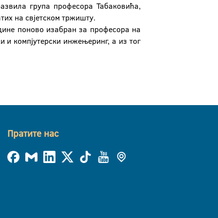
е развила група професора Табаковића,
атих на свјетском тржишту.
дине поново изабран за професора на
и и компјутерски инжењеринг, а из тог
Пратите нас