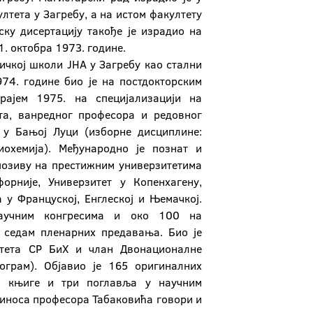
лтета у Загребу, а на истом факултету
рску дисертацију такође је израдио на
1. октобра 1973. године.
ничкој школи ЈНА у Загребу као стални
974. године био је на постдокторским
крајем 1975. на специјализацији на
та, ванредног професора и редовног
 у Бањој Луци (изборне дисциплине:
иохемија). Међународно је познат и
позиву на престижним универзитетима
орније, Универзитет у Копенхагену,
 у Француској, Енглеској и Њемачкој.
научним конгресима и око 100 на
 седам пленарних предавања. Био је
зитета СР БиХ и члан Двонационалне
рограм). Објавио је 165 оригиналних
ри књиге и три поглавља у научним
риноса професора Табаковића говори и