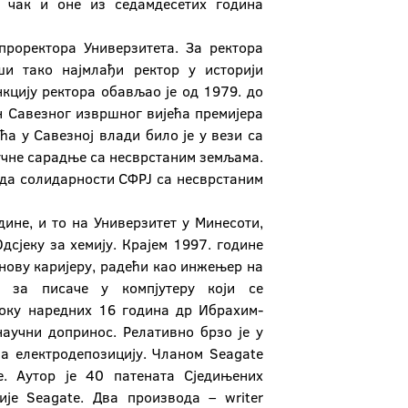
и чак и оне из седамдесетих година
проректора Универзитета. За ректора
ши тако најмлађи ректор у историји
кцију ректора обављао је од 1979. до
ан Савезног извршног вијећа премијера
а у Савезној влади било је у вези са
аучне сарадње са несврстаним земљама.
нда солидарности СФРЈ са несврстаним
ине, и то на Универзитет у Минесоти,
дсјеку за хемију. Крајем 1997. године
 нову каријеру, радећи као инжењер на
а за писаче у компјутеру који се
току наредних 16 година др Ибрахим-
научни допринос. Релативно брзо је у
за електродепозицију. Чланом Seаgate
е. Аутор је 40 патената Сједињених
је Seagate. Два производа – writer