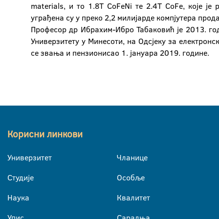
materials, и то 1.8T CoFeNi те 2.4T CoFe, које ј
уграђена су у преко 2,2 милијарде компјутера прод
Професор др Ибрахим-Ибро Табаковић је 2013. го
Универзитету у Минесоти, на Одсјеку за електронск
се звања и пензионисао 1. јануара 2019. године.
Корисни линкови
Универзитет
Чланице
Студије
Особље
Наука
Квалитет
Упис
Сарадња