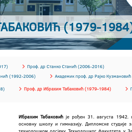
ТАБАКОВИЋ (1979-1984
017)
Проф. др Станко Станић (2006-2016)
анић (1992-2006)
Академик проф. др Рајко Кузмановић
88)
Проф. др Ибрахим Табаковић (1979-1984)
Ибрахим Табаковић
је рођен 31. августа 1942. 
основну школу и гимназију. Дипломске студије з
технолошком одсјеку Технолошког факултета у За