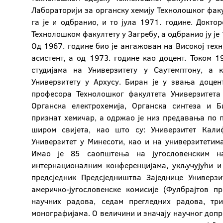
Лабораторији за органску хемију Технолошког факу
га је и одбранио, и то јула 1971. године. Докто
Технолошком факултету у Загребу, а одбранио ју је 
Од 1967. године био је ангажован на Високој тех
асистент, а од 1973. године као доцент. Током 1
студијама на Универзитету у Саутемптону, а 
Универзитету у Архусу. Биран је у звања доцен
професора Технолошког факултета Универзитета
Органска електрохемија, Органска синтеза и Б
признат хемичар, а одржао је низ предавања по 
широм свијета, као што су: Универзитет Калиф
Универзитет у Минесоти, као и на универзитетима
Имао је 85 саопштења на југословенским 
интернационалним конференцијама, укључујући и
предсједник Предсједништва Заједнице Универ
америчко-југословенске комисије (Фулбрајтов п
научних радова, седам прегледних радова, т
монографијама. О величини и значају научног доп