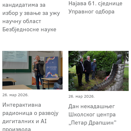
Најава 61. сједнице
кандидатима за
Управног одбора
избор у звање за ужу
научну област
Безбједносне науке
26. мар 2026.
26. мар 2026.
Интерактивна
Дан некадашњег
радионица о развоју
Школског центра
дигиталних и AI
„Петар Драпшин”
производа