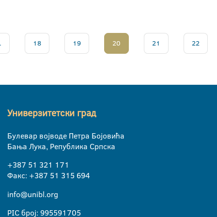
.
18
19
20
21
22
Универзитетски град
Булевар војводе Петра Бојовића
Бања Лука, Република Српска
+387 51 321 171
Факс: +387 51 315 694
info@unibl.org
PIC број: 995591705