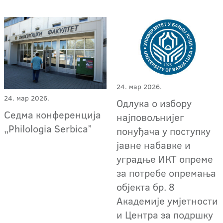
24. мар 2026.
24. мар 2026.
Одлука о избору
Седма конференција
најповољнијег
„Philologia Serbicaˮ
понуђача у поступку
јавне набавке и
уградњe ИКТ опреме
за потребе опремања
објекта бр. 8
Академије умјетности
и Центра за подршку