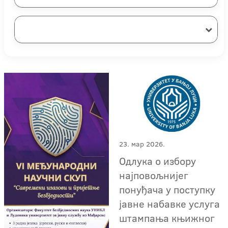
23. мар 2026.
Одлука о избору
најповољнијег
понуђача у поступку
јавне набавке услуга
штампања књижног