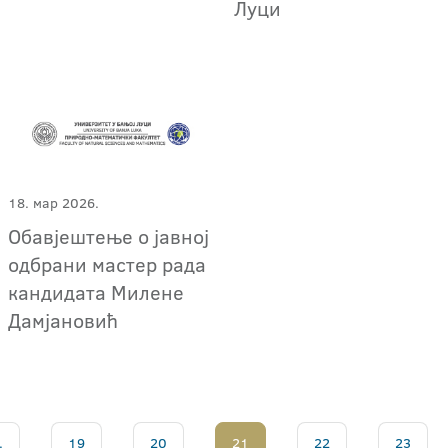
Луци
18. мар 2026.
Обавјештење о јавној
одбрани мастер рада
кандидата Милене
Дамјановић
.
19
20
21
22
23