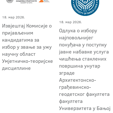
18. мар 2026.
18. мар 2026.
Извјештај Комисије о
Одлука о избору
пријављеним
најповољнијег
кандидатима за
понуђача у поступку
избор у звање за ужу
јавне набавке услуга
научну област
чишћења стаклених
Умјетничко-теоријске
површина унутар
дисциплине
зграде
Архитектонско-
грађевинско-
геодетског факултета
факултета
Универзитета у Бањој