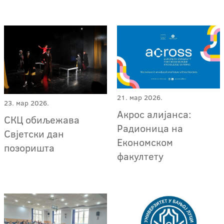
21. мар 2026.
23. мар 2026.
Акрос алијанса:
СКЦ обиљежава
Радионица на
Свјетски дан
Економском
позоришта
факултету