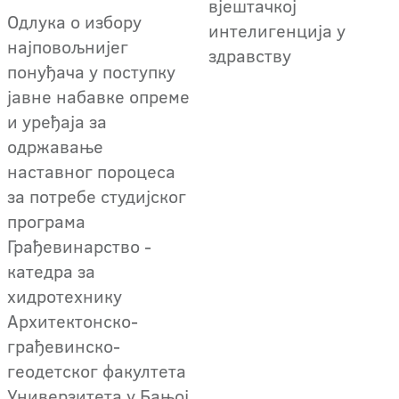
вјештачкој
Одлука о избору
интелигенција у
најповољнијег
здравству
понуђача у поступку
јавне набавке опреме
и уређаја за
одржавање
наставног пороцеса
за потребе студијског
програма
Грађевинарство -
катедра за
хидротехнику
Архитектонско-
грађевинско-
геодетског факултета
Универзитета у Бањој