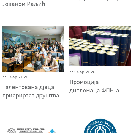
Јованом Раљић
19. мар 2026.
19. мар 2026.
Промоција
Талентована дјеца
дипломаца ФПН-а
приориртет друштва