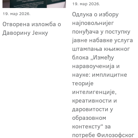
19. мар 2026.
Одлука о избору
19. мар 2026.
најповољнијег
Отворена изложба о
понуђача у поступку
Даворину Јенку
јавне набавке услуга
штампања књижног
блока „Између
наравоученија и
науке: имплицитне
теорије
интелигенције,
креативности и
даровитости у
образовном
контексту“ за
потребе Филозофског