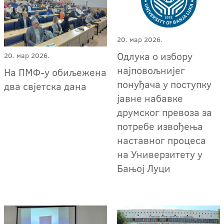
20. мар 2026.
Одлука о избору
20. мар 2026.
најповољнијег
На ПМФ-у обиљежена
понуђача у поступку
два свјетска дана
јавне набавке
друмског превоза за
потребе извођења
наставног процеса
на Универзитету у
Бањој Луци