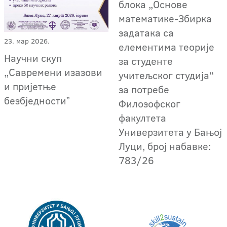
блока „Основе
математике-Збирка
задатака са
23. мар 2026.
елементима теорије
Научни скуп
за студенте
„Савремени изазови
учитељског студија“
и пријетње
за потребе
безбједностиˮ
Филозофског
факултета
Универзитета у Бањој
Луци, број набавке:
783/26