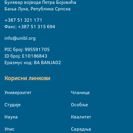
Булевар војводе Петра Бојовића
Бања Лука, Република Српска
+387 51 321 171
Факс: +387 51 315 694
info@unibl.org
PIC број: 995591705
ID број: E10186843
Еразмус код: BA BANJA02
Корисни линкови
Универзитет
Чланице
Студије
Особље
Наука
Квалитет
Упис
Сарадња