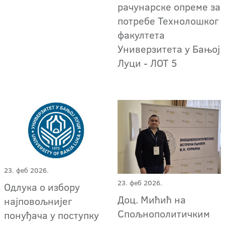
рачунарске опреме за
потребе Технолошког
факултета
Универзитета у Бањој
Луци - ЛОТ 5
23. феб 2026.
23. феб 2026.
Одлука о избору
Доц. Мићић на
најповољнијег
Спољнополитичким
понуђача у поступку