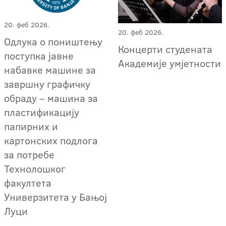
20. феб 2026.
20. феб 2026.
Одлука о поништењу
Концерти студената
поступкa јавне
Академије умјетности
набавке машине за
завршну графичку
обраду – машина за
пластификацију
папирних и
картонских подлога
за потребе
Технолошког
факултета
Универзитета у Бањој
Луци