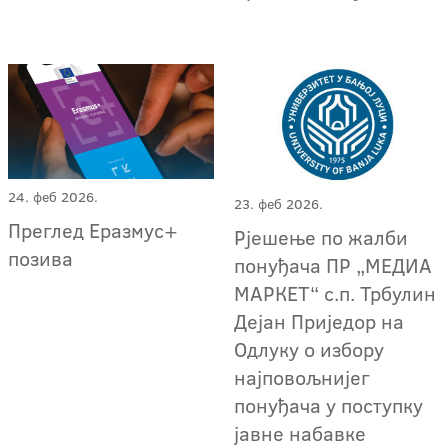
24. феб 2026.
23. феб 2026.
Преглед Еразмус+
Рјешење по жалби
позива
понуђача ПР „МЕДИА
МАРКЕТ“ с.п. Трбулин
Дејан Приједор на
Одлуку о избору
најповољнијег
понуђача у поступку
јавне набавке