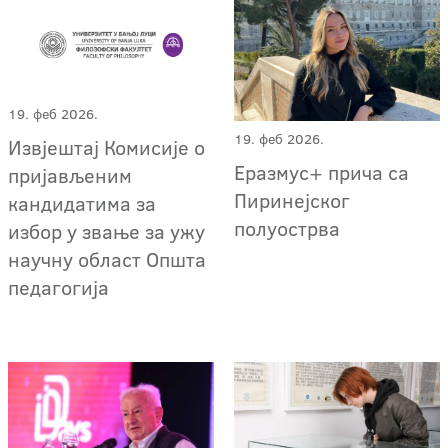
19. феб 2026.
19. феб 2026.
Извјештај Комисије о
Еразмус+ прича са
пријављеним
Пиринејског
кандидатима за
полуострва
избор у звање за ужу
научну област Општа
педагогија