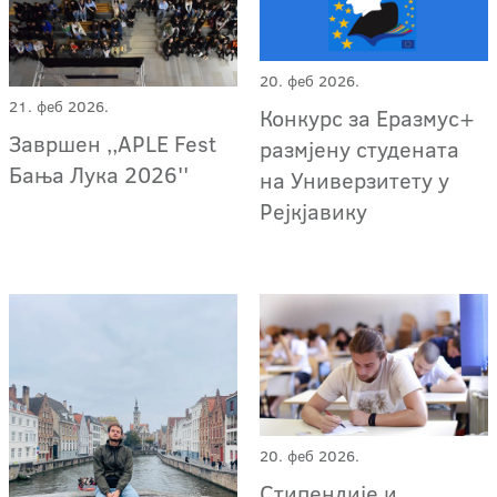
20. феб 2026.
21. феб 2026.
Конкурс за Еразмус+
Завршен ,,APLE Fest
размјену студената
Бања Лука 2026''
на Универзитету у
Рејкјавику
20. феб 2026.
Стипендије и