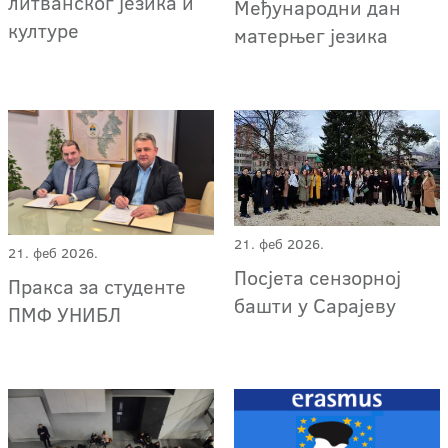
литванског језика и
Међународни дан
културе
матерњег језика
21. феб 2026.
21. феб 2026.
Посјета сензорној
Пракса за студенте
башти у Сарајеву
ПМФ УНИБЛ