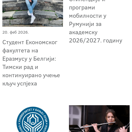
програми
мобилности у
Румунији за
академску
20. феб 2026.
2026/2027. годину
Студент Економског
факултета на
Еразмусу у Белгији:
Тимски рад и
континуирано учење
кључ успјеха