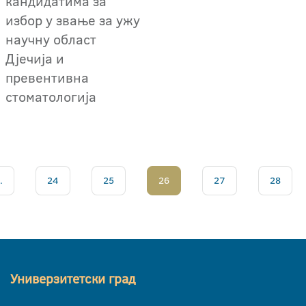
кандидатима за
избор у звање за ужу
научну област
Дјечија и
превентивна
стоматологија
.
24
25
26
27
28
Универзитетски град