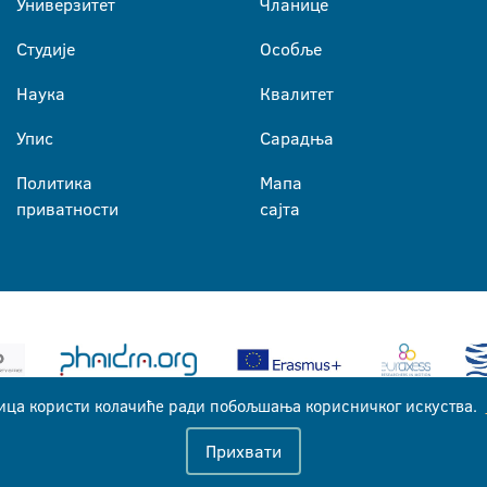
Универзитет
Чланице
Студије
Особље
Наука
Квалитет
Упис
Сарадња
Политика
Мапа
приватности
сајта
ица користи колачиће ради побољшања корисничког искуства.
Универзитет у Бањој Луци © 2026
Прихвати
Сва права задржана