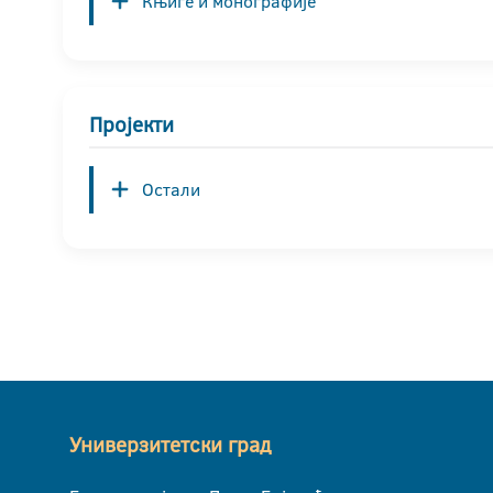
Књиге и монографије
Пројекти
Остали
Универзитетски град