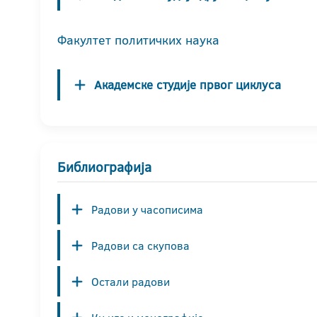
Факултет политичких наука
Академске студије првог циклуса
Библиографија
Радови у часописима
Радови са скупова
Остали радови