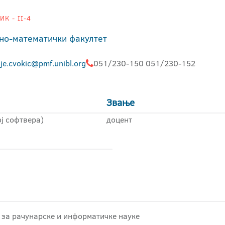
К - II-4
но-математички факултет
ije.cvokic@pmf.unibl.org
051/230-150 051/230-152
Звање
ј софтвера)
доцент
 за рачунарске и информатичке науке