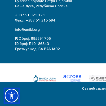
Булевар војводе Петра Бојовића
Бања Лука, Република Српска
+387 51 321 171
Факс: +387 51 315 694
info@unibl.org
PIC број: 995591705
ID број: E10186843
Еразмус код: BA BANJA02
Ова веб стран