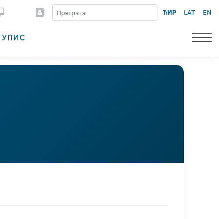
ЋИР
LAT
EN
УПИС