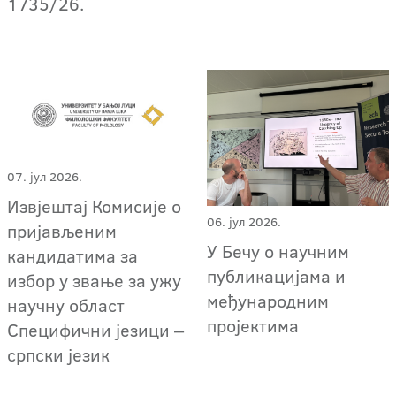
1735/26.
07. јул 2026.
Извјештај Комисије о
06. јул 2026.
пријављеним
У Бечу о научним
кандидатима за
публикацијама и
избор у звање за ужу
међународним
научну област
пројектима
Специфични језици ‒
српски језик