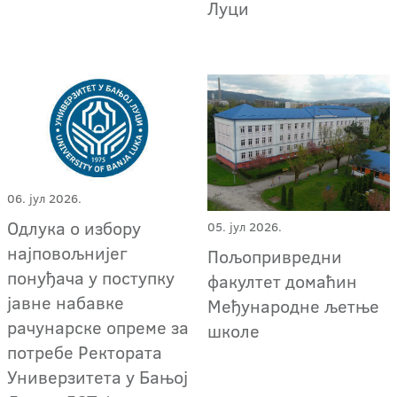
Луци
06. јул 2026.
Oдлука о избору
05. јул 2026.
најповољнијег
Пољопривредни
понуђача у поступку
факултет домаћин
јавне набавке
Међународне љетње
рачунарске опреме за
школе
потребе Ректората
Универзитета у Бањој