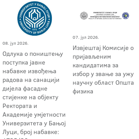
07. јул 2026.
08. јул 2026.
Извјештај Комисије о
Одлука о поништењу
пријављеним
поступка јавне
кандидатима за
набавке извођења
избор у звање за ужу
радова на санацији
научну област Општа
дијела фасадне
физика
стијенке на објекту
Ректората и
Академије умјетности
Универзитета у Бањој
Луци, број набавке: