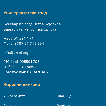
Универзитетски град
Булевар војводе Петра Бојовића
Бања Лука, Република Српска
+387 51 321 171
Факс: +387 51 315 694
info@unibl.org
PIC број: 995591705
ID број: E10186843
Еразмус код: BA BANJA02
Корисни линкови
Универзитет
Чланице
Студије
Особље