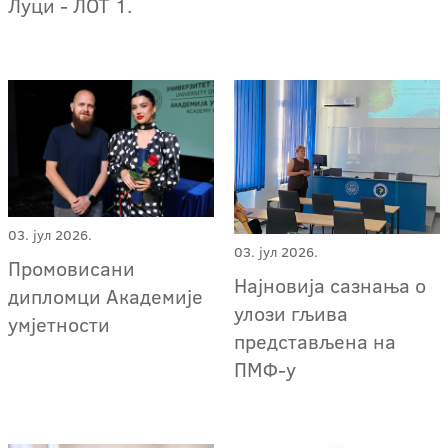
Луци - ЛОТ 1.
03. јул 2026.
03. јул 2026.
Промовисани
Најновија сазнања о
дипломци Академије
улози гљива
умјетности
представљена на
ПМФ-у