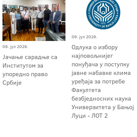
09. јул 2026.
Одлука о избору
09. јул 2026.
најповољнијег
Јачање сарадње са
понуђача у поступку
Институтом за
јавне набавке клима
упоредно право
уређаја за потребе
Србије
Факултета
безбједносних наука
Универзитета у Бањој
Луци - ЛОТ 2