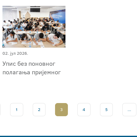
02. јул 2026.
Упис без поновног
полагања пријемног
1
2
3
4
5
...