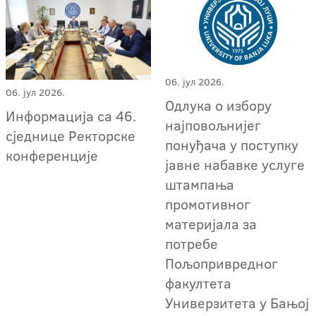
06. јул 2026.
06. јул 2026.
Oдлука о избору
Информација са 46.
најповољнијег
сједнице Ректорске
понуђача у поступку
конференције
јавне набавке услуге
штампања
промотивног
материјала за
потребе
Пољопривредног
факултета
Универзитета у Бањој