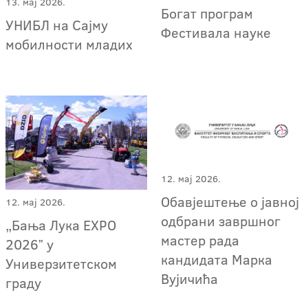
13. мај 2026.
Богат програм
УНИБЛ на Сајму
Фестивала науке
мобилности младих
12. мај 2026.
Обавјештење о јавној
12. мај 2026.
одбрани завршног
„Бања Лука EXPO
мастер рада
2026ˮ у
кандидата Марка
Универзитетском
Вујичића
граду