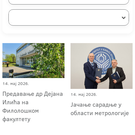
14. мај 2026.
Предавање др Дејана
14. мај 2026.
Илића на
Јачaње сарадње у
Филолошком
области метрологије
факултету