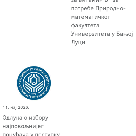
потребе Природно-
математичког
факултета
Универзитета у Бањој
Луци
11. мај 2026.
Одлука о избору
најповољнијег
понуђача у поступку