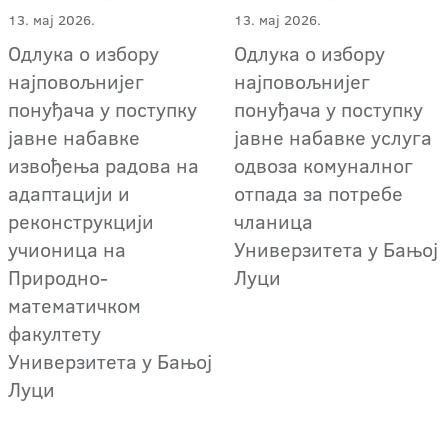
13. мај 2026.
13. мај 2026.
Одлука о избору
Одлука о избору
најповољнијег
најповољнијег
понуђача у поступку
понуђача у поступку
јавне набавке
јавне набавке услуга
извођења радова на
одвоза комуналног
адаптацији и
отпада за потребе
реконструкцији
чланица
учионица на
Универзитета у Бањој
Природно-
Луци
математичком
факултету
Универзитета у Бањој
Луци