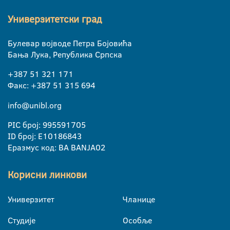
Универзитетски град
Булевар војводе Петра Бојовића
Бања Лука, Република Српска
+387 51 321 171
Факс: +387 51 315 694
info@unibl.org
PIC број: 995591705
ID број: E10186843
Еразмус код: BA BANJA02
Корисни линкови
Универзитет
Чланице
Студије
Особље