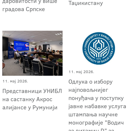
даровитости у више
Таџикистану
градова Српске
11. мај 2026.
Одлука о избору
11. мај 2026.
најповољнијег
Представници УНИБЛ
понуђача у поступку
на састанку Акрос
јавне набавке услуга
алијансе у Румунији
штампања научне
монографије "Водич
за витамин D" за