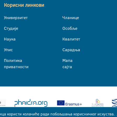
Корисни линкови
Универзитет
Чланице
Студије
Особље
Наука
Квалитет
Упис
Сарадња
Политика
Мапа
приватности
сајта
ица користи колачиће ради побољшања корисничког искуства.