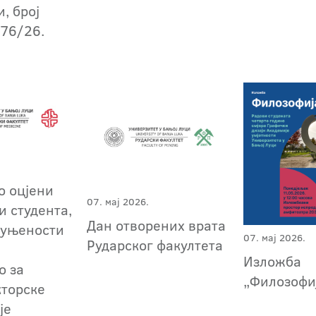
, број
876/26.
о оцјени
07. мај 2026.
и студента,
Дан отворених врата
пуњености
07. мај 2026.
Рударског факултета
Изложба
о за
„Филозофиј
кторске
је