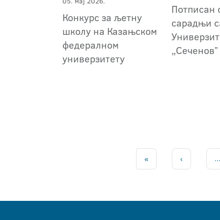
05. мај 2026.
Потписан 
Конкурс за љетну
сарадњи с
школу на Казањском
Универзит
федералном
„Сеченовˮ
универзитету
«
‹
..