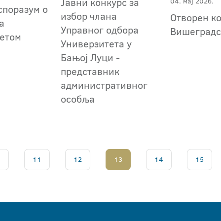
Јавни конкурс за
04. мај 2026.
споразум о
избор члана
Отворен к
а
Управног одбора
Вишеградс
етом
Универзитета у
Бањој Луци -
представник
административног
особља
.
11
12
13
14
15