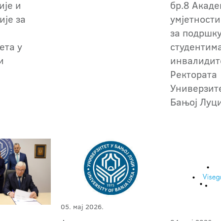
ије и
бр.8 Акаде
ије за
умјетности
за подршк
ета у
студентима
и
инвалидит
Ректората
Универзит
Бањој Луц
05. мај 2026.