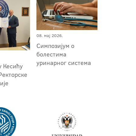
08. мај 2026.
Симпозијум о
болестима
уринарног система
у Кесићу
Ректорске
ије