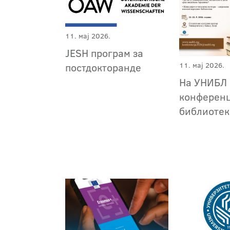
11. мај 2026.
JESH програм за
11. мај 2026.
постдокторанде
На УНИБЛ
конференц
библиоте