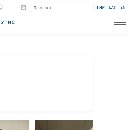
ЋИР
LAT
EN
УПИС