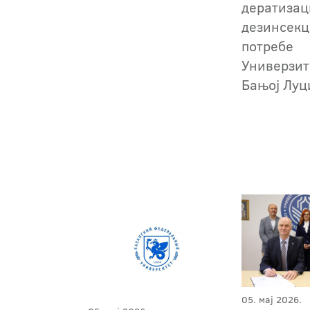
дератизац
дезинсекц
потребе
Универзит
Бањој Луц
05. мај 2026.