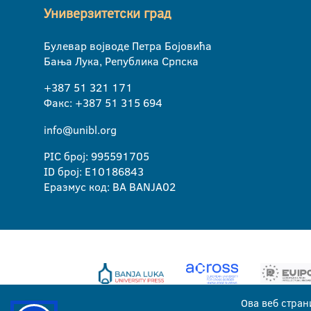
Универзитетски град
Булевар војводе Петра Бојовића
Бања Лука, Република Српска
+387 51 321 171
Факс: +387 51 315 694
info@unibl.org
PIC број: 995591705
ID број: E10186843
Еразмус код: BA BANJA02
Ова веб стран