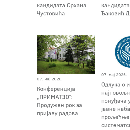
кандидата Орхана
кандидата
Чустовића
Ђаковић Д
07. мај 2026.
07. мај 2026.
Одлука о 
Конференција
најповољн
„ПРИМАТ30ˮ:
понуђача 
Продужен рок за
јавне наб
пријаву радова
прољећње 
систематс