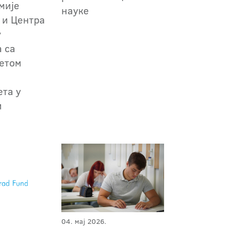
мије
науке
 и Центра
у
 са
етом
ета у
и
04. мај 2026.