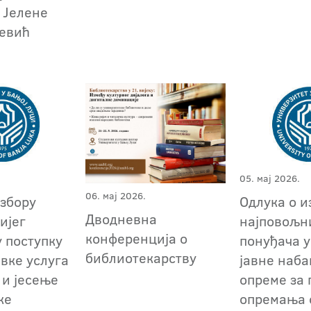
 Јелене
евић
05. мај 2026.
06. мај 2026.
избору
Oдлука о и
Дводневна
ијег
најповољн
конференција о
у поступку
понуђача у
библиотекарству
авке услуга
јавне наб
и јесење
опреме за 
ке
опремања 