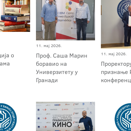
11. мај 2026.
ија о
11. мај 2026.
Проф. Саша Марин
кама
боравио на
Проректор
Универзитету у
признање 
Гранади
конференц