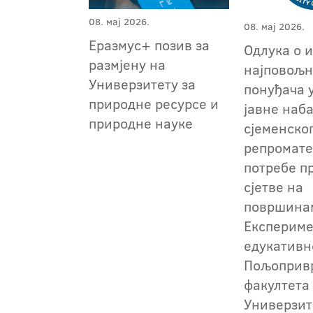
08. мај 2026.
08. мај 2026.
Еразмус+ позив за
Одлука о 
размјену на
најповољн
Универзитету за
понуђача 
природне ресурсе и
јавне наб
природне науке
сјеменско
репромате
потребе п
сјетве на
површина
Експериме
едукативн
Пољоприв
факултета
Универзит