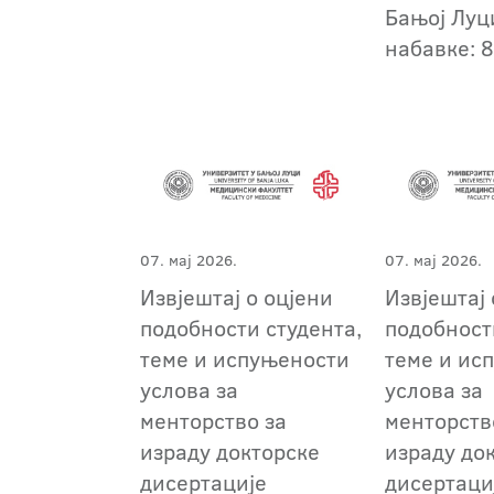
Бањој Луци
набавке: 
07. мај 2026.
07. мај 2026.
Извјештај о оцјени
Извјештај 
подобности студента,
подобност
теме и испуњености
теме и ис
услова за
услова за
менторство за
менторств
израду докторске
израду до
дисертације
дисертаци