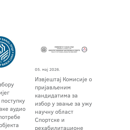
05. мај 2026.
Извјештај Комисије о
збору
пријављеним
ијег
кандидатима за
 поступку
избор у звање за ужу
авке аудио
научну област
потребе
Спортске и
објекта
рехабилитационе