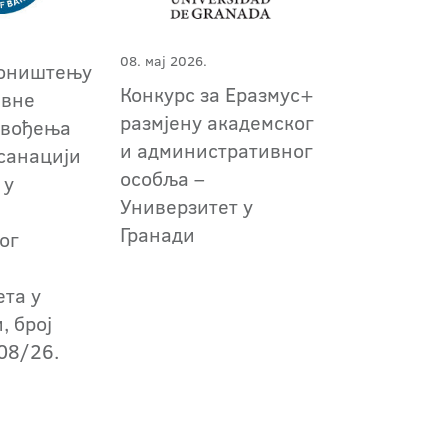
08. мај 2026.
поништењу
Конкурс за Еразмус+
авне
размјену академског
звођења
и административног
санацији
особља –
 у
Универзитет у
Гранади
ог
ета у
, број
08/26.