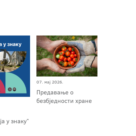
07. мај 2026.
Предавање о
безбједности хране
а у знакуˮ