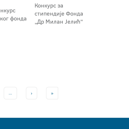
Конкурс за
онкурс
стипендије Фонда
ког фонда
„Др Милан Јелић“
...
›
»