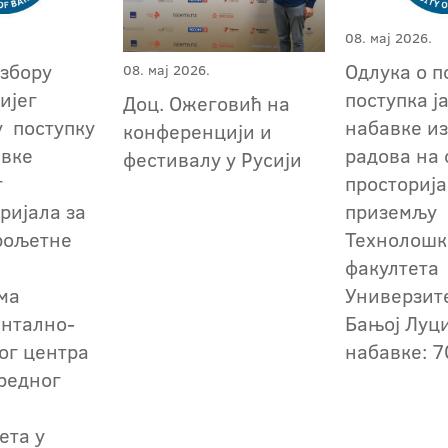
08. мај 2026.
избору
Одлука о 
08. мај 2026.
ијег
поступка ј
Доц. Ожеговић на
у поступку
набавке и
конференцији и
авке
радова на 
фестивалу у Русији
г
просторија
ријала за
приземљу
рољетне
Технолошк
факултета
ма
Универзит
нтално-
Бањој Луци
ог центра
набавке: 7
редног
ета у