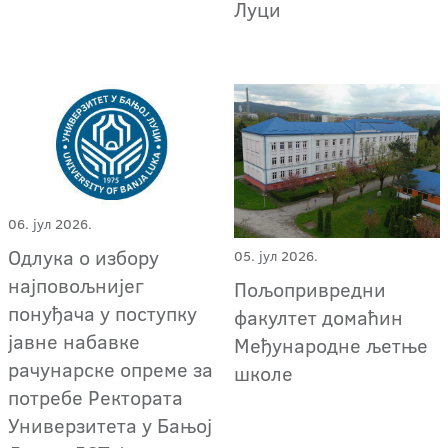
Луци
06. јул 2026.
Oдлука о избору
05. јул 2026.
најповољнијег
Пољопривредни
понуђача у поступку
факултет домаћин
јавне набавке
Међународне љетње
рачунарске опреме за
школе
потребе Ректората
Универзитета у Бањој