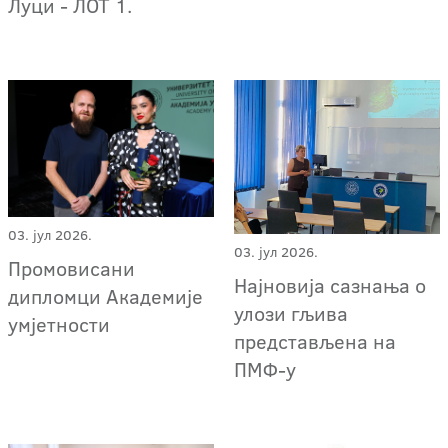
Луци - ЛОТ 1.
03. јул 2026.
03. јул 2026.
Промовисани
Најновија сазнања о
дипломци Академије
улози гљива
умјетности
представљена на
ПМФ-у