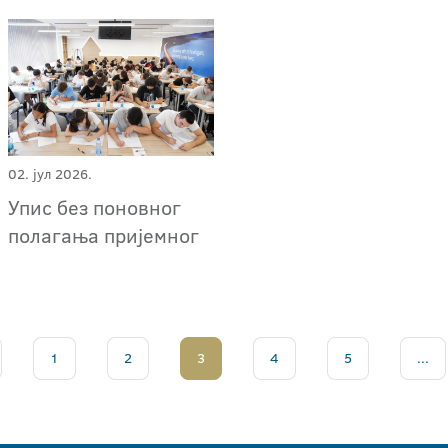
02. јул 2026.
Упис без поновног
полагања пријемног
1
2
3
4
5
...