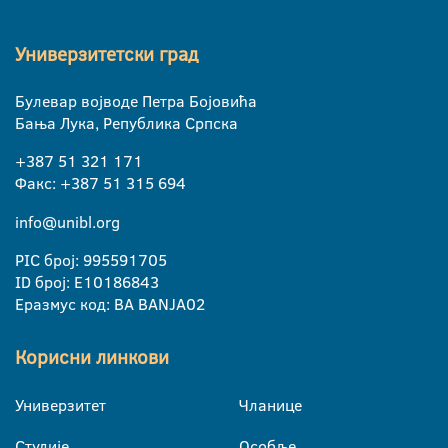
Универзитетски град
Булевар војводе Петра Бојовића
Бања Лука, Република Српска
+387 51 321 171
Факс: +387 51 315 694
info@unibl.org
PIC број: 995591705
ID број: E10186843
Еразмус код: BA BANJA02
Корисни линкови
Универзитет
Чланице
Студије
Особље