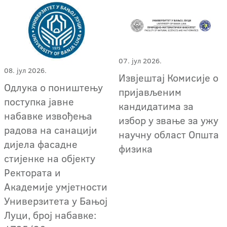
07. јул 2026.
08. јул 2026.
Извјештај Комисије о
Одлука о поништењу
пријављеним
поступка јавне
кандидатима за
набавке извођења
избор у звање за ужу
радова на санацији
научну област Општа
дијела фасадне
физика
стијенке на објекту
Ректората и
Академије умјетности
Универзитета у Бањој
Луци, број набавке: