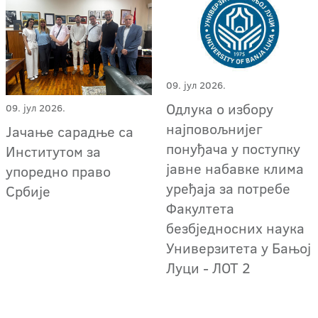
09. јул 2026.
Одлука о избору
09. јул 2026.
најповољнијег
Јачање сарадње са
понуђача у поступку
Институтом за
јавне набавке клима
упоредно право
уређаја за потребе
Србије
Факултета
безбједносних наука
Универзитета у Бањој
Луци - ЛОТ 2