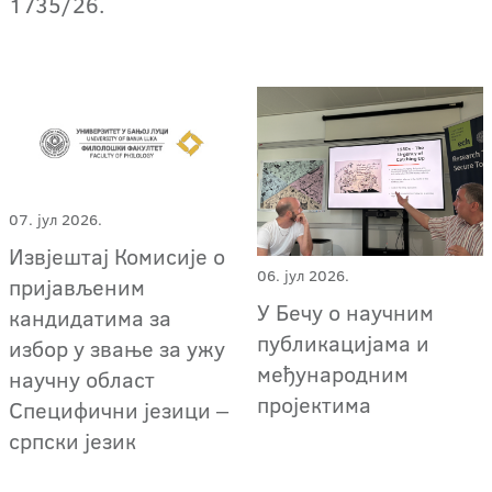
1735/26.
07. јул 2026.
Извјештај Комисије о
06. јул 2026.
пријављеним
У Бечу о научним
кандидатима за
публикацијама и
избор у звање за ужу
међународним
научну област
пројектима
Специфични језици ‒
српски језик