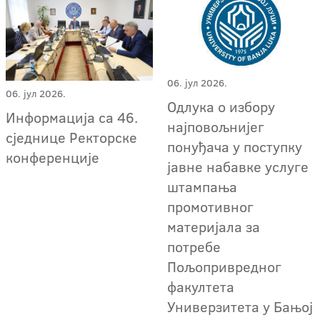
06. јул 2026.
06. јул 2026.
Oдлука о избору
Информација са 46.
најповољнијег
сједнице Ректорске
понуђача у поступку
конференције
јавне набавке услуге
штампања
промотивног
материјала за
потребе
Пољопривредног
факултета
Универзитета у Бањој