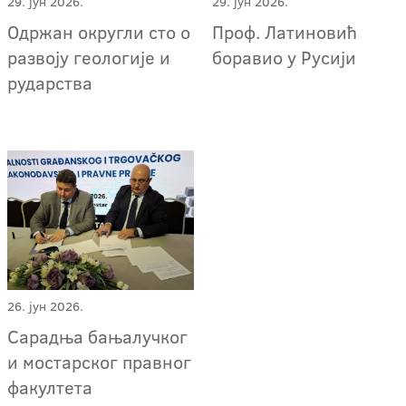
29. јун 2026.
29. јун 2026.
Одржан округли сто о
Проф. Латиновић
развоју геологије и
боравио у Русији
рударства
26. јун 2026.
Сарадња бањалучког
и мостарског правног
факултета