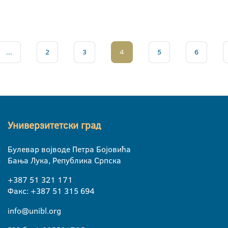
...
2
3
4
5
6
Универзитетски град
Булевар војводе Петра Бојовића
Бања Лука, Република Српска
+387 51 321 171
Факс: +387 51 315 694
info@unibl.org