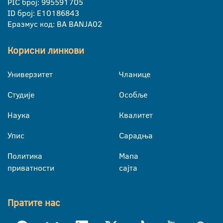
PIC број: 995591705
ID број: E10186843
Еразмус код: BA BANJA02
Корисни линкови
Универзитет
Чланице
Студије
Особље
Наука
Квалитет
Упис
Сарадња
Политика
Мапа
приватности
сајта
Пратите нас