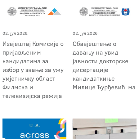
02. јул 2026.
02. јул 2026.
Извјештај Комисије о
Обавјештење о
пријављеним
давању на увид
кандидатима за
јавности докторске
избор у звање за ужу
дисертације
умјетничку област
кандидаткиње
Филмска и
Милице Ђурђевић, ма
телевизијска режија