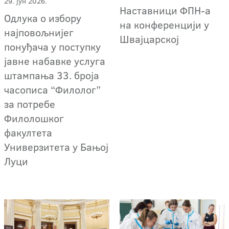
29. јун 2026.
Наставници ФПН-а
Одлука о избору
на конференцији у
најповољнијег
Швајцарској
понуђача у поступку
јавне набавке услуга
штампања 33. броја
часописа “Филолог”
за потребе
Филолошког
факултета
Универзитета у Бањој
Луци