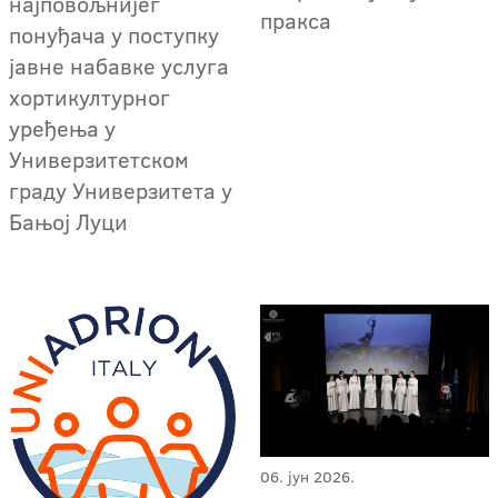
најповољнијег
пракса
понуђача у поступку
јавне набавке услуга
хортикултурног
уређења у
Универзитетском
граду Универзитета у
Бањој Луци
06. јун 2026.