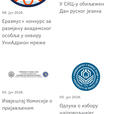
У СКЦ-у обиљежен
Дан руског језика
08. јун 2026.
Еразмус+ конкурс за
размјену академског
особља у оквиру
УниАдрион мреже
05. јун 2026.
05. јун 2026.
Извјештај Комисије о
Одлука о избору
пријављеним
најповољнијег