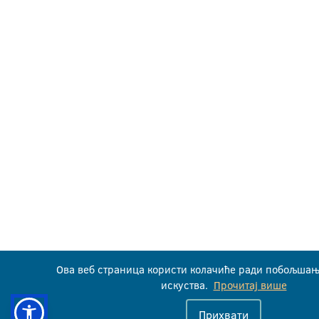
Ова веб страница користи колачиће ради побољшањ
искуства.
Прочитај више
Прихвати