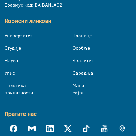
Еразмус код: BA BANJA02
Корисни линкови
Универзитет
Чланице
Студије
Особље
Наука
Квалитет
Упис
Сарадња
Политика
Мапа
приватности
сајта
Пратите нас