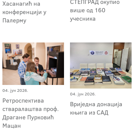
СТЕПГРАД окупио
Хасанагић на
више од 160
конференцији у
учесника
Палерму
04. јун 2026.
04. јун 2026.
Ретроспектива
Вриједна донација
стваралаштва проф.
књига из САД
Драгане Пурковић
Мацан