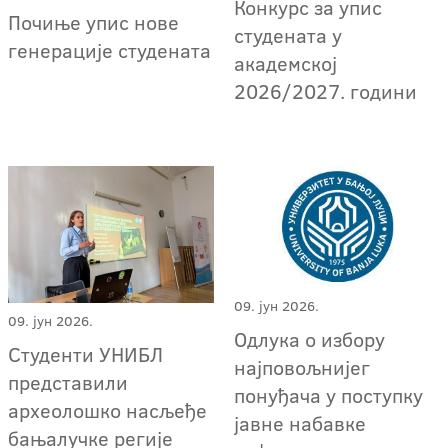
Конкурс за упис
Почиње упис нове
студената у
генерације студената
академској
2026/2027. години
09. јун 2026.
09. јун 2026.
Одлука о избору
Студенти УНИБЛ
најповољнијег
представили
понуђача у поступку
археолошко насљеђе
јавне набавке
бањалучке регије