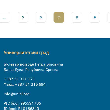
...
5
6
7
8
9
Универзитетски град
Булевар војводе Петра Бојовића
Бања Лука, Република Српска
+387 51 321 171
Факс: +387 51 315 694
info@unibl.org
PIC број: 995591705
ID број: E10186843