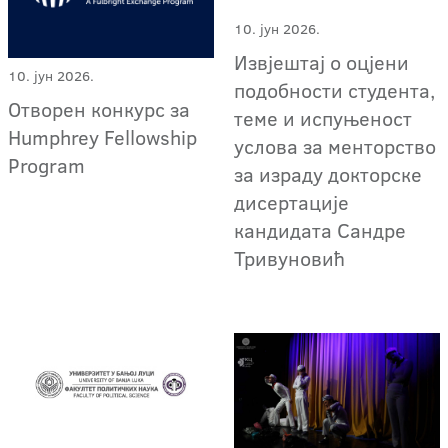
10. јун 2026.
Извјештај о оцјени
10. јун 2026.
подобности студента,
Отворен конкурс за
теме и испуњеност
Humphrey Fellowship
услова за менторство
Program
за израду докторске
дисертације
кандидата Сандре
Тривуновић