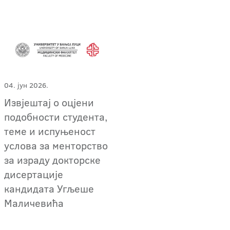
04. јун 2026.
Извјештај о оцјени
подобности студента,
теме и испуњеност
услова за менторство
за израду докторске
дисертације
кандидата Угљеше
Маличевића