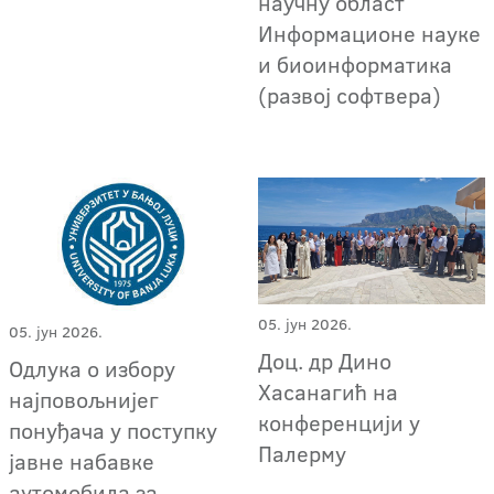
научну област
Информационе науке
и биоинформатика
(развој софтвера)
05. јун 2026.
05. јун 2026.
Доц. др Дино
Одлука о избору
Хасанагић на
најповољнијег
конференцији у
понуђача у поступку
Палерму
јавне набавке
аутомобила за