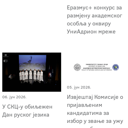
Еразмус+ конкурс за
размјену академског
особља у оквиру
УниАдрион мреже
05. јун 2026.
Извјештај Комисије о
06. јун 2026.
пријављеним
У СКЦ-у обиљежен
кандидатима за
Дан руског језика
избор у звање за ужу