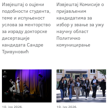
Извјештај о оцјени
Извјештај Комисије о
подобности студента,
пријављеним
теме и испуњеност
кандидатима за
услова за менторство
избор у звање за ужу
за израду докторске
научну област
дисертације
Политичко
кандидата Сандре
комуницирање
Тривуновић
10. јун 2026.
10. јун 2026.