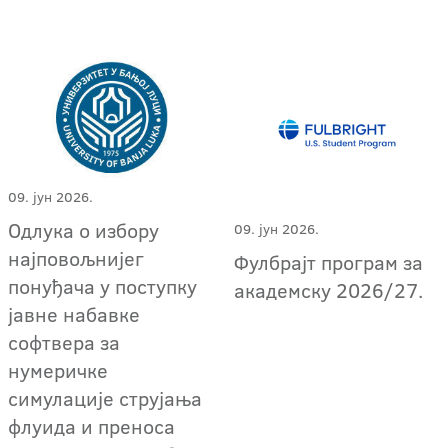
09. јун 2026.
Одлука о избору
09. јун 2026.
најповољнијег
Фулбрајт програм за
понуђача у поступку
академску 2026/27.
јавне набавке
софтвера за
нумеричке
симулације струјања
флуида и преноса