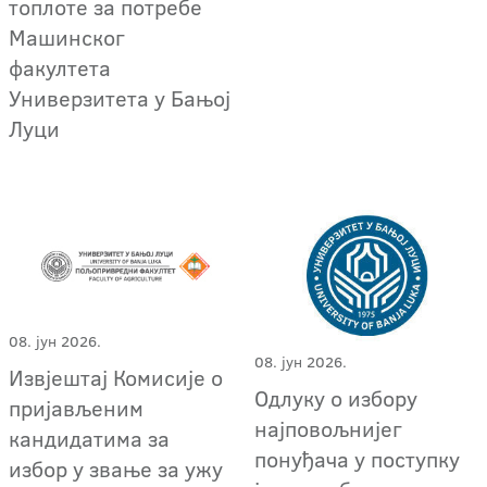
топлоте за потребе
Машинског
факултета
Универзитета у Бањој
Луци
08. јун 2026.
08. јун 2026.
Извјештај Комисије о
Одлуку о избору
пријављеним
најповољнијег
кандидатима за
понуђача у поступку
избор у звање за ужу