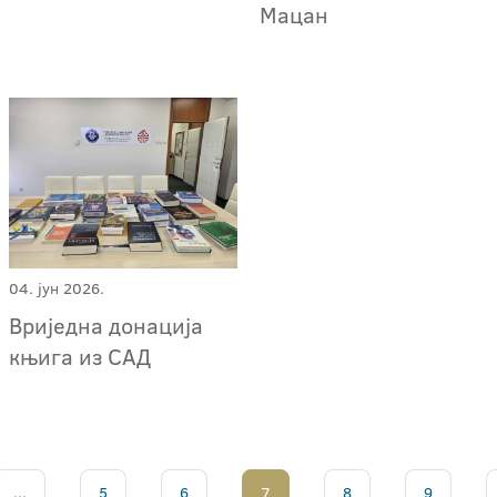
Мацан
04. јун 2026.
Вриједна донација
књига из САД
...
5
6
7
8
9