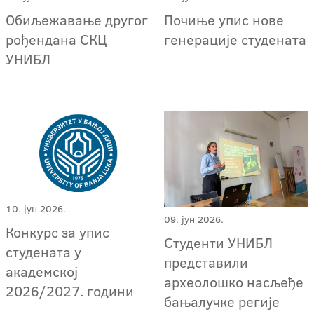
Обиљежавање другог
Почиње упис нове
рођендана СКЦ
генерације студената
УНИБЛ
10. јун 2026.
09. јун 2026.
Конкурс за упис
Студенти УНИБЛ
студената у
представили
академској
археолошко насљеђе
2026/2027. години
бањалучке регије