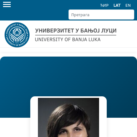
ЋИР
LAT
EN