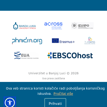
Univerzitet u Banjoj Luci © 2026
Sva prava zadržana
Ova veb stranica koristi kolačiće radi poboljšanja korisničkog
iskustva.
Pročitaj više
Prihvati