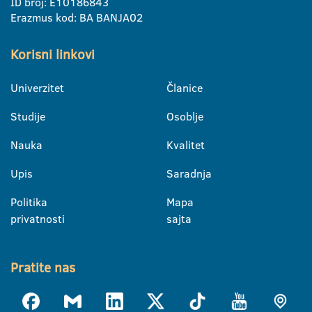
ID broj: E10186843
Erazmus kod: BA BANJA02
Korisni linkovi
Univerzitet
Članice
Studije
Osoblje
Nauka
Kvalitet
Upis
Saradnja
Politika
Mapa
privatnosti
sajta
Pratite nas