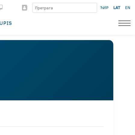
ЋИР
LAT
EN
UPIS