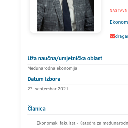
NASTAVNI
Ekonoms
dragan
Uža naučna/umjetnička oblast
Međunarodna ekonomija
Datum izbora
23. septembar 2021.
Članica
Ekonomski fakultet - Katedra za međunaro