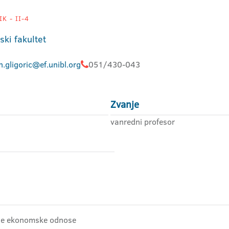
K - II-4
ki fakultet
.gligoric@ef.unibl.org
051/430-043
Zvanje
vanredni profesor
dne ekonomske odnose