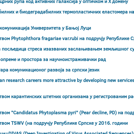
рних рупа код активних галаксија у оптичком и X домену
билних и биодеградабилних термопластичних еластомера на 
комуникација Универзитета у Бањој Луци
ом Phytophthora fragariae var.rubi на подручју Републике 
а посљедица стреса изазваних заслањивањем земљишног с
опреме и простора за научноистраживачки рад
ара комуникационог развоја за српски језик
 research careers more attractive by developing new services 
твом карантинских штетних организама у регистрованим ра
ом "Candidatus Phytoplasma pyri" (Pear decline, PD) на под
твом TSWV (на подручју Републике Српске у 2016. години
=DIVAS (Deep Investigation of Virus Associated Sequences