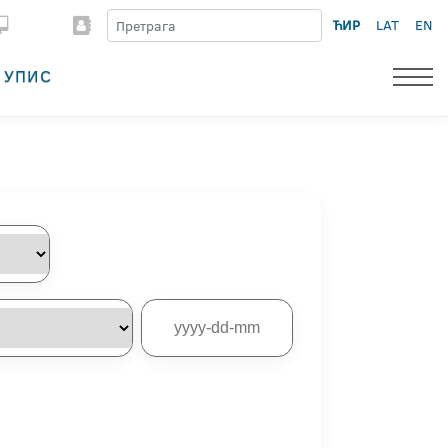
ЋИР
LAT
EN
УПИС