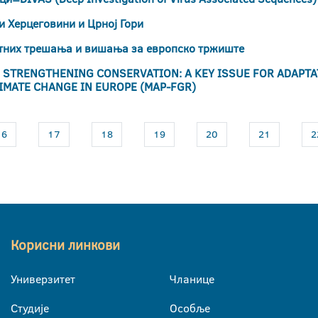
и Херцеговини и Црној Гори
тних трешања и вишања за европско тржиште
е: STRENGTHENING CONSERVATION: A KEY ISSUE FOR ADAPT
IMATE CHANGE IN EUROPE (MAP-FGR)
16
17
18
19
20
21
2
Корисни линкови
Универзитет
Чланице
Студије
Особље