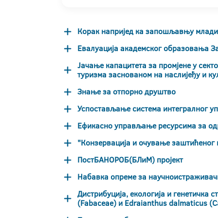
Корак напријед ка запошљавњу млади
Евалуација академског образовања З
Јачање капацитета за промјене у сект
туризма заснованом на наслијеђу и ку
Знање за отпорно друштво
Успостављање система интегралног уп
Ефикасно управљање ресурсима за о
"Конзервација и очување заштићеног 
ПостБАНОРОБ(БЛиМ) пројект
Набавка опреме за научноистраживач
Дистрибуција, екологија и генетичка ст
(Fabaceae) и Edraianthus dalmaticus (