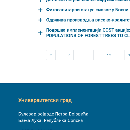
Фитосанитарни статус смокве у Босни 
Одржива производња високо-квалите
Подршка имплементацији COST акциј
POPULATIONS OF FOREST TREES TO CL
«
‹
...
15
Универзитетски град
Булевар војводе Петра Бојовића
Бања Лука, Република Српска