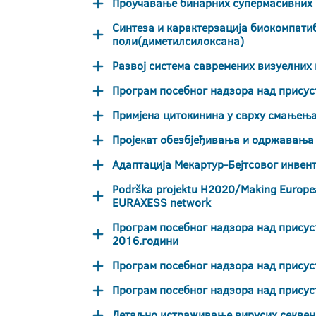
Проучавање бинарних супермасивних ц
Синтеза и карактерзација биокомпати
поли(диметилсилоксана)
Развој система савремених визуелних 
Програм посебног надзора над присуств
Примјена цитокинина у сврху смањењ
Пројекат обезбјеђивања и одржавања 
Адаптација Мекартур-Бејтсовог инвент
Podrška projektu H2020/Making European
EURAXESS network
Програм посебног надзора над присус
2016.години
Програм посебног надзора над присуств
Програм посебног надзора над присус
Детаљно истраживање вирусих секвенци