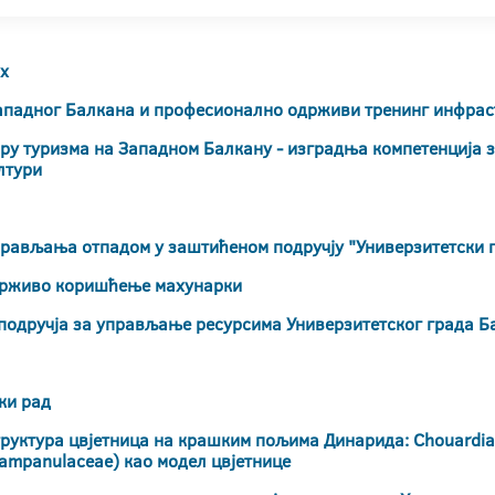
х
ападног Балкана и професионално одрживи тренинг инфрас
ору туризма на Западном Балкану - изградња компетенција 
лтури
рављања отпадом у заштићеном подручју "Универзитетски 
држиво коришћење махунарки
подручја за управљање ресурсима Универзитетског града Ба
ки рад
руктура цвјетница на крашким пољима Динарида: Chouardia litar
Campanulaceae) као модел цвјетнице