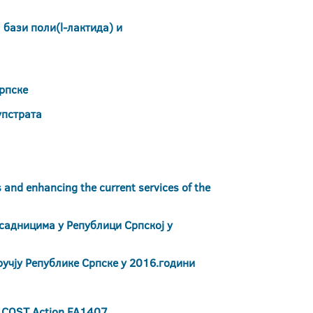
бази поли(l-лактида) и
Српске
упстрата
and enhancing the current services of the
садницима у Републици Српској у
ручју Републике Српске у 2016.години
) COST Action FA1407