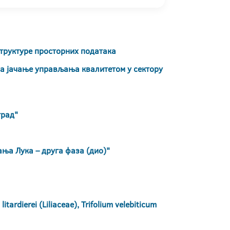
труктуре просторних података
за јачање управљања квалитетом у сектору
град"
ња Лука – друга фаза (дио)"
dierei (Liliaceae), Trifolium velebiticum