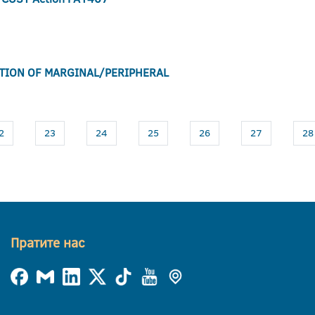
ATION OF MARGINAL/PERIPHERAL
2
23
24
25
26
27
28
Пратите нас