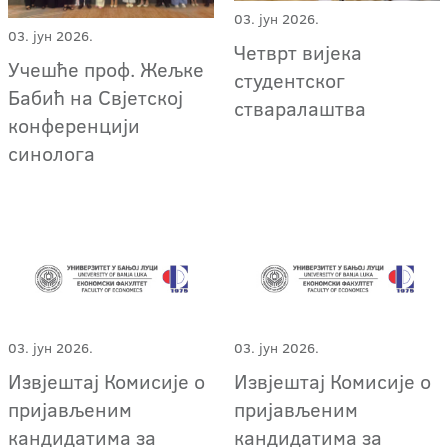
03. јун 2026.
03. јун 2026.
Четврт вијека
Учешће проф. Жељке
студентског
Бабић на Свјетској
стваралаштва
конференцији
синолога
03. јун 2026.
03. јун 2026.
Извјештај Комисије о
Извјештај Комисије о
пријављеним
пријављеним
кандидатима за
кандидатима за