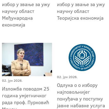
избор у звање за ужу
избор у звање за ужу
научну област
научну област
Међународна
Теоријска економија
економија
02. јун 2026.
02. јун 2026.
Одлука о о избору
Изложба поводом 25
најповољнијег
година умјетничког
понуђача у поступку
рада проф. Пурковић
јавне набавке услуга
Мацан