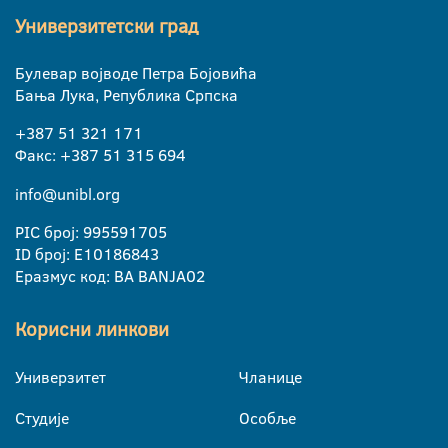
Универзитетски град
Булевар војводе Петра Бојовића
Бања Лука, Република Српска
+387 51 321 171
Факс: +387 51 315 694
info@unibl.org
PIC број: 995591705
ID број: E10186843
Еразмус код: BA BANJA02
Корисни линкови
Универзитет
Чланице
Студије
Особље