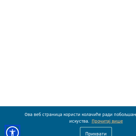
Ова веб страница користи колачиће ради побољша
искуства.
Прочитај више
Прихвати