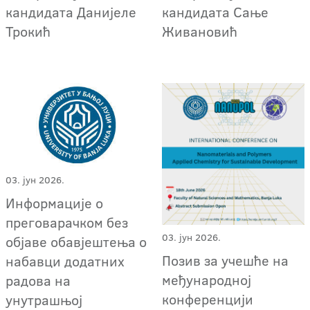
кандидата Данијеле
кандидата Сање
Трокић
Живановић
03. јун 2026.
Информације о
преговарачком без
03. јун 2026.
објаве обавјештења о
Позив за учешће на
набавци додатних
међународној
радова на
конференцији
унутрашњој