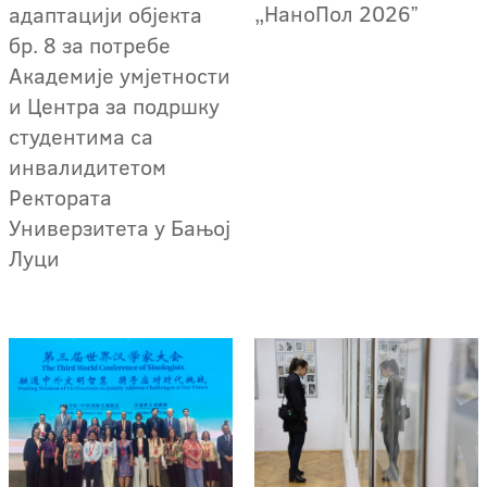
„НаноПол 2026ˮ
адаптацији објекта
бр. 8 за потребе
Академије умјетности
и Центра за подршку
студентима са
инвалидитетом
Ректората
Универзитета у Бањој
Луци