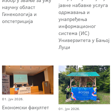
избор у звање за ужу
јавне набавке услуга
научну област
одржавања и
Гинекологија и
унапређења
опстетриција
информационог
система (ИС)
Универзитета у Бањој
Луци
01. јун 2026.
Економски факултет
01. јун 2026.