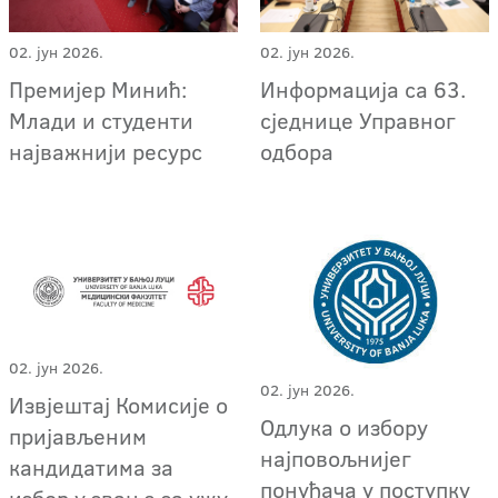
02. јун 2026.
02. јун 2026.
Премијер Минић:
Информација са 63.
Млади и студенти
сједнице Управног
најважнији ресурс
одбора
02. јун 2026.
02. јун 2026.
Извјештај Комисије о
Oдлука о избору
пријављеним
најповољнијег
кандидатима за
понуђача у поступку