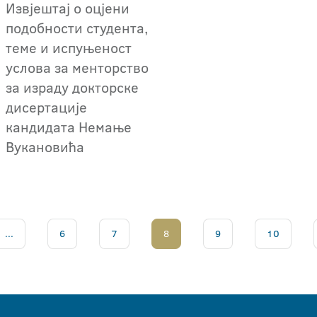
Извјештај о оцјени
подобности студента,
теме и испуњеност
услова за менторство
за израду докторске
дисертације
кандидата Немање
Вукановића
...
6
7
8
9
10