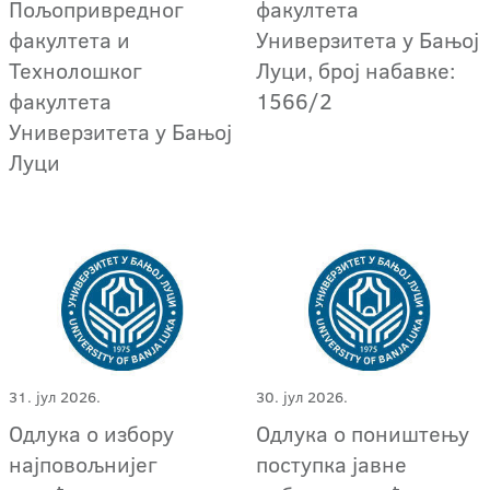
Пољопривредног
факултета
факултета и
Универзитета у Бањој
Технолошког
Луци, број набавке:
факултета
1566/2
Универзитета у Бањој
Луци
31. јул 2026.
30. јул 2026.
Одлука о избору
Одлука о поништењу
најповољнијег
поступкa јавне