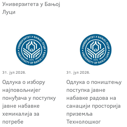
Универзитета у Бањој
Луци
31. јул 2026.
31. јул 2026.
Одлука о избору
Одлука о поништењу
најповољнијег
поступка јавне
понуђача у поступку
набавке радова на
јавне набавке
санацији просторија
хемикалија за
приземља
потребе
Технолошког