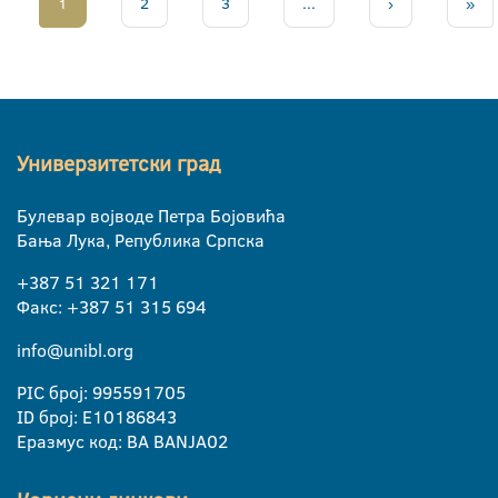
1
2
3
...
›
»
Универзитетски град
Булевар војводе Петра Бојовића
Бања Лука, Република Српска
+387 51 321 171
Факс: +387 51 315 694
info@unibl.org
PIC број: 995591705
ID број: E10186843
Еразмус код: BA BANJA02