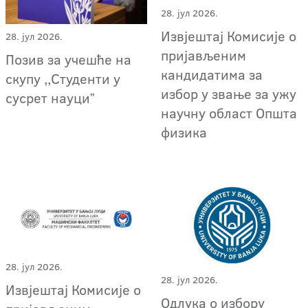
28. јул 2026.
Извјештај Комисије о
28. јул 2026.
пријављеним
Позив за учешће на
кандидатима за
скупу ,,Студенти у
избор у звање за ужу
сусрет науциˮ
научну област Општа
физика
28. јул 2026.
28. јул 2026.
Извјештај Комисије о
Одлука о избору