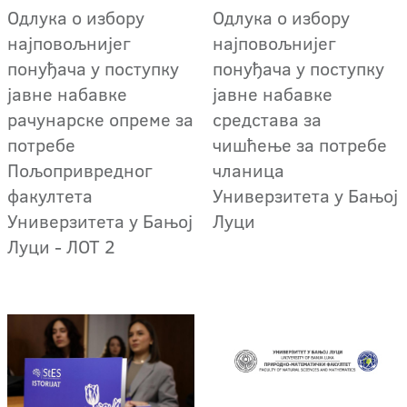
Oдлука о избору
Oдлука о избору
најповољнијег
најповољнијег
понуђача у поступку
понуђача у поступку
јавне набавке
јавне набавке
рачунарске опреме за
средстава за
потребе
чишћење за потребе
Пољопривредног
чланица
факултета
Универзитета у Бањој
Универзитета у Бањој
Луци
Луци - ЛОТ 2