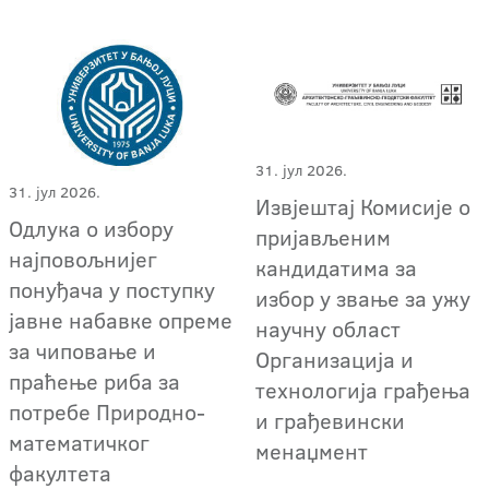
31. јул 2026.
31. јул 2026.
Извјештај Комисије о
Одлука о избору
пријављеним
најповољнијег
кандидатима за
понуђача у поступку
избор у звање за ужу
јавне набавке опреме
научну област
за чиповање и
Организација и
праћење риба за
технологија грађења
потребе Природно-
и грађевински
математичког
менаџмент
факултета