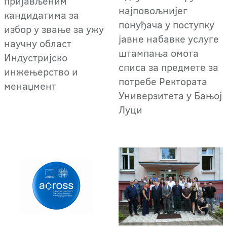
пријављеним
најповољнијег
кандидатима за
понуђача у поступку
избор у звање за ужу
јавне набавке услуге
научну област
штампања омота
Индустријско
списа за предмете за
инжењерство и
потребе Ректората
менаџмент
Универзитета у Бањој
Луци