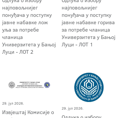
најповољнијег
најповољнијег
понуђача у поступку
понуђача у поступку
јавне набавке лож
јавне набавке горива
уља за потребе
за потребе чланица
чланица
Универзитета у Бањој
Универзитета у Бањој
Луци - ЛОТ 1
Луци - ЛОТ 2
29. јул 2026.
29. јул 2026.
Извјештај Комисије о
Oдлука о избору