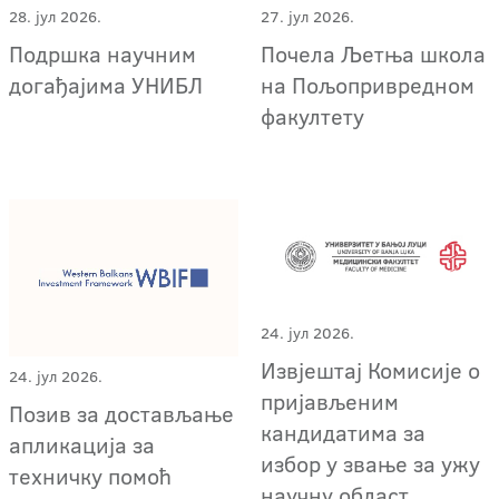
28. јул 2026.
27. јул 2026.
Подршка научним
Почела Љетња школа
догађајима УНИБЛ
на Пољопривредном
факултету
24. јул 2026.
Извјештај Комисије о
24. јул 2026.
пријављеним
Позив за достављање
кандидатима за
апликација за
избор у звање за ужу
техничку помоћ
научну област