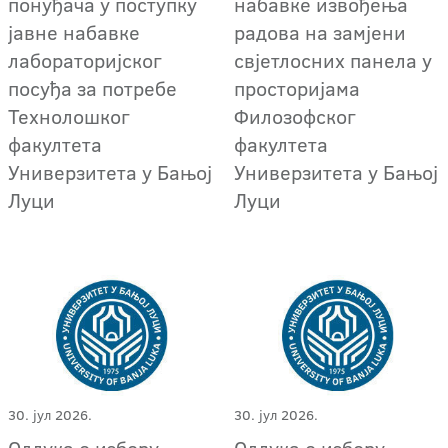
понуђача у поступку
набавке извођења
јавне набавке
радова на замјени
лабораторијског
свјетлосних панела у
посуђа за потребе
просторијама
Технолошког
Филозофског
факултета
факултета
Универзитета у Бањој
Универзитета у Бањој
Луци
Луци
30. јул 2026.
30. јул 2026.
Одлука о избору
Одлука о избору