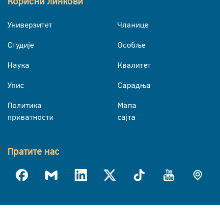
Корисни линкови
Универзитет
Чланице
Студије
Особље
Наука
Квалитет
Упис
Сарадња
Политика
Мапа
приватности
сајта
Пратите нас