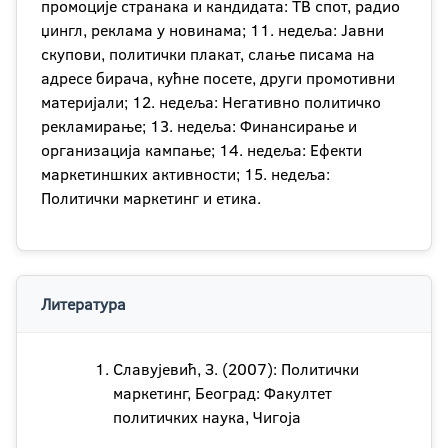
промоције странака и кандидата: ТВ спот, радио
џингл, реклама у новинама; 11. недеља: Јавни
скупови, политички плакат, слање писама на
адресе бирача, кућне посете, други промотивни
материјали; 12. недеља: Негативно политичко
рекламирање; 13. недеља: Финансирање и
организација кампање; 14. недеља: Ефекти
маркетиншких активности; 15. недеља:
Политички маркетинг и етика.
Литература
Славујевић, З. (2007): Политички
маркетинг, Београд: Факултет
политичких наука, Чигоја