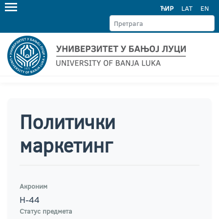
ЋИР
LAT
EN
Политички
маркетинг
Акроним
Н-44
Статус предмета