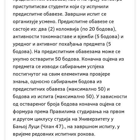
приступитисви студенти који су испунили
предиспитне обавезе. Завршни испит се
организује усмено. Предиспитне обавезе се
састоје из: два (2) колоквија (по 20 бодова),
активности токомнаставе и вјежби (5 бодова) и
уредног и активног похађања предмета (5
бодова). На предиспитним обавезама може се
укупно остварити 50 бодова. Коначна оцјена из
предмета се изводи сабирањем успјеха
постигнутог на свим елементима провјере
знања, односно сабирањем бодова из
предиспитних обавеза (максимално 50) и
бодова из испита (максимално 50). У зависности
од оствареног броја бодова коначна оцјена се
формура према Правилима студирања на првом
и другом циклусу студија на Универзитету у
Бањој Луци (Члан 47)., на завршном испиту, у
вријеме редовних испитних рокова.