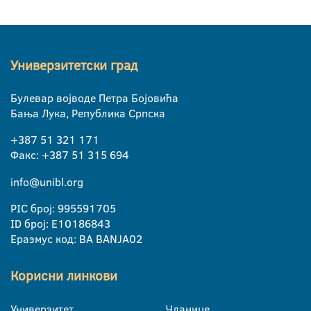
Универзитетски град
Булевар војводе Петра Бојовића
Бања Лука, Република Српска
+387 51 321 171
Факс: +387 51 315 694
info@unibl.org
PIC број: 995591705
ID број: E10186843
Еразмус код: BA BANJA02
Корисни линкови
Универзитет
Чланице