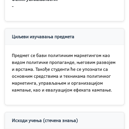
-
Циљеви изучавања предмета
Предмет се бави политичким маркетингом као
видом политичке пропаганде, његовим развојем
и врстама. Такође студенти ће се упознати са
основним средствима и техникама политичког
маркетинга, управљањем и организацијом
кампање, као и евалуацијом ефеката кампање.
Исходи учења (стечена знања)