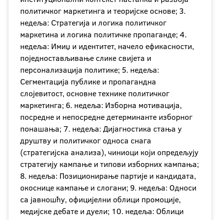
политичког маркетинга и теоријске основе; 3.
недеља: Стратегија и логика политичког
маркетина и логика политичке пропаганде; 4.
недеља: Имиџ и идентитет, начело ефикасности,
поједностављивање слике свијета и
персонализација политике; 5. недеља:
Сегментација публике и пропагандна
слојевитост, основне технике политичког
маркетинга; 6. недеља: Изборна мотивација,
посредне и непосредне детерминанте изборног
понашања; 7. недеља: Дијагностика стања у
друштву и политичког односа снага
(стратегијска анализа), чиниоци који опредељују
стратегију кампање и типови изборних кампања;
8. недеља: Позиционирање партије и кандидата,
окоснице кампање и слогани; 9. недеља: Односи
са јавношћу, официјелни облици промоције,
медијске дебате и дуели; 10. недеља: Облици