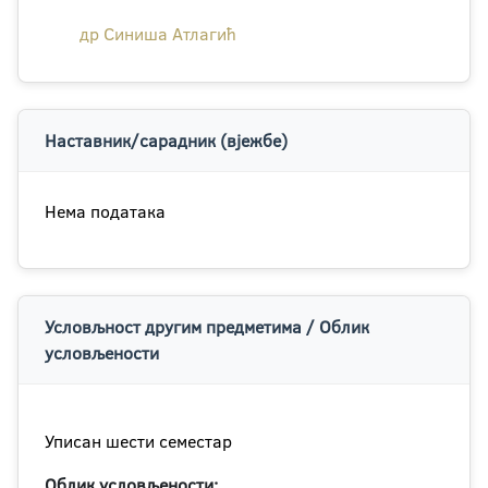
др Синиша Атлагић
Наставник/сарадник (вјежбе)
Нема података
Условљност другим предметима / Облик
условљености
Уписан шести семестар
Облик условљености: