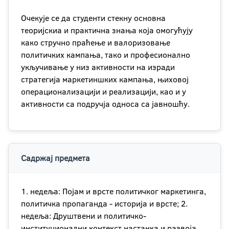
Очекује се да студенти стекну основна
теоријскиа и практична знања која омогућују
како стручно праћење и валоризовање
политичких кампања, тако и професионално
укључивање у низ активности на изради
стратегија маркетиншких кампања, њиховој
операционализацији и реализацији, као и у
активности са подручја односа са јавношћу.
Садржај предмета
1. недеља: Појам и врсте политичког маркетинга,
политичка пропаганда - историја и врсте; 2.
недеља: Друштвени и политичко-
институционални контекст настанка и развоја