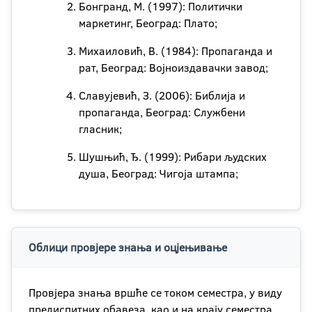
Бонгранд, М. (1997): Политички
маркетинг, Београд: Плато;
Михаиловић, В. (1984): Пропаганда и
рат, Београд: Војноиздавачки завод;
Славујевић, З. (2006): Библија и
пропаганда, Београд: Службени
гласник;
Шушњић, Ђ. (1999): Рибари људских
душа, Београд: Чигоја штампа;
Облици провјере знања и оцјењивање
Провјера знања вршће се током семестра, у виду
предиспитних обавеза, као и на крају семестра