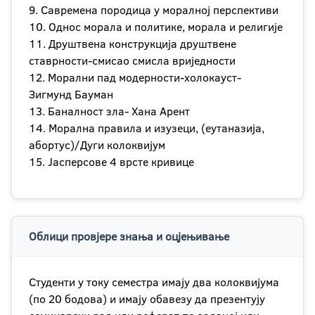
9. Савремена породица у моралној перспективи
10. Однос морала и политике, морала и религије
11. Друштвена конструкција друштвене
ставрности-смисао смисла вриједности
12. Морални пад модерности-холокауст-
Зигмунд Бауман
13. Баналност зла- Хана Арент
14. Морална правила и изузеци, (еутаназија,
абортус)/Дуги колоквијум
15. Јасперсове 4 врсте кривице
Облици провјере знања и оцјењивање
Студенти у току семестра имају два колоквијума
(по 20 бодова) и имају обавезу да презентују