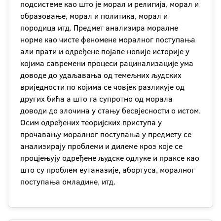
подсистеме као што је морал и религија, морал и
образовање, морал и политика, морал и
породица итд. Предмет анализира моралне
норме као чисте феномене моралног поступања
али прати и одређене појаве новије историје у
којима савремени процеси рацинализације ума
доводе до удаљавања од темељних људских
вриједности по којима се човјек разликује од
других бића а што га супротно од морала
доводи до злочина у стању бесвјесности о истом.
Осим одређених теоријских приступа у
прочавању моралног поступања у предмету се
анализирају проблеми и дилеме кроз које се
процјењују одређене људске одлуке и праксе као
што су проблем еутаназије, абортуса, моралног
поступања омладине, итд.