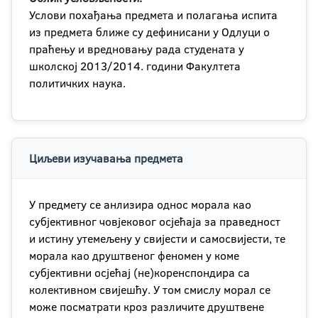
Услови похађања предмета и полагања испита
из предмета ближе су дефинисани у Одлуци о
праћењу и вредновању рада студената у
школској 2013/2014. години Факултета
политичких наука.
Циљеви изучавања предмета
У предмету се анлизира однос морала као
субјективног човјековог осјећаја за праведност
и истину утемељену у свијести и самосвијести, те
морала као друштвеног феномен у коме
субјективни осјећај (не)коренспондира са
колективном свијешћу. У том смислу морал се
може посматрати кроз различите друштвене