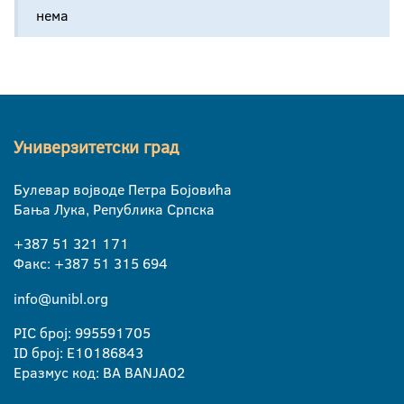
нема
Универзитетски град
Булевар војводе Петра Бојовића
Бања Лука, Република Српска
+387 51 321 171
Факс: +387 51 315 694
info@unibl.org
PIC број: 995591705
ID број: E10186843
Еразмус код: BA BANJA02