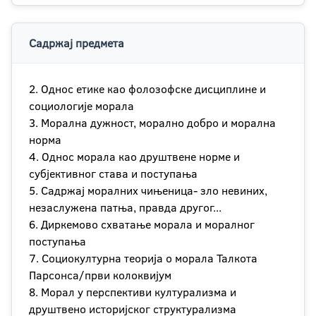
Садржај предмета
2. Однос етике као фолозофске дисциплине и
социологије морала
3. Морална дужност, морално добро и морална
норма
4. Однос морала као друштвене норме и
субјективног става и поступања
5. Садржај моралних чињеница- зло невиних,
незаслужена патња, правда другог...
6. Диркемово схватање морала и моралног
поступања
7. Социокултурна теорија о морала Талкота
Парсонса/први колоквијум
8. Морал у перспективи културализма и
друштвено историјског структурализма