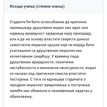
Исходи учења (стечена знања)
Студенти ће бити оспособљени да критички
промишљају друштвени морал као идел или
највишу вриједност заједнице којој припадају,
али и да на основу властите свијести доносе
самосталне моралне одлуке које не морају бити
усаглашене са друштвеним моралом као
колективном свијећшу. У времену пада
друштвених вриједности, политичке
нестабилности и економске несигурности, морал
се налази под притиском смисла властитог
постојања. С тога се едукација студената о
процјени моралног вредновања и поступања
намеће као обавезни и незамјенњив задатак у
образовању.