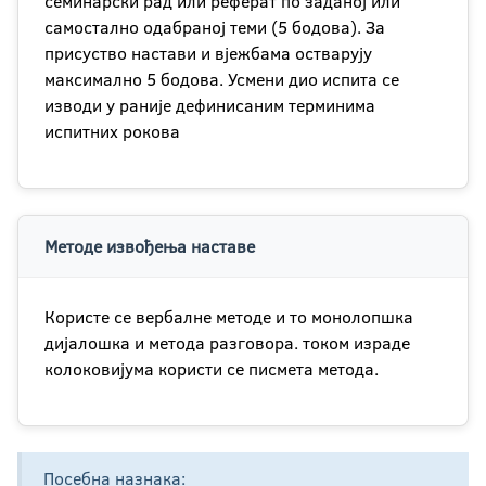
семинарски рад или реферат по заданој или
самостално одабраној теми (5 бодова). За
присуство настави и вјежбама остварују
максимално 5 бодова. Усмени дио испита се
изводи у раније дефинисаним терминима
испитних рокова
Методе извођења наставе
Користе се вербалне методе и то монолопшка
дијалошка и метода разговора. током израде
колоковијума користи се писмета метода.
Посебна назнака: