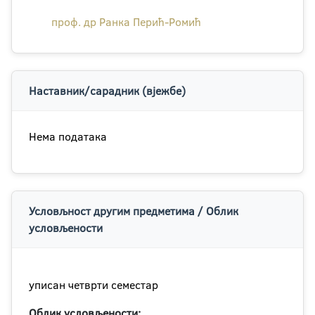
проф. др Ранка Перић-Ромић
Наставник/сарадник (вјежбе)
Нема података
Условљност другим предметима / Облик
условљености
уписан четврти семестар
Облик условљености: