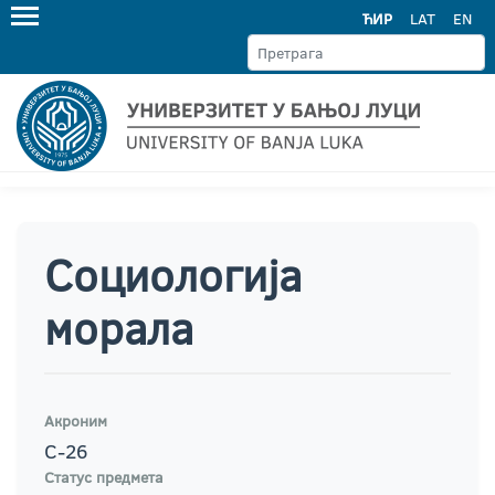
ЋИР
LAT
EN
Социологија
морала
Акроним
С-26
Статус предмета