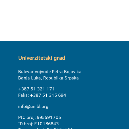
Univerzitetski grad
Bulevar vojvode Petra Bojovića
Banja Luka, Republika Srpska
+387 51 321 171
Faks: +387 51 315 694
info@unibl.org
PIC broj: 995591705
ID broj: E10186843