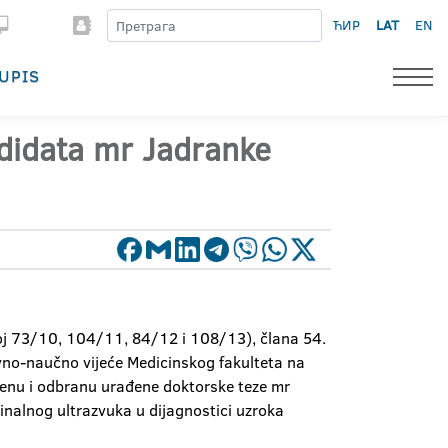
ЋИР
LAT
EN
UPIS
ndidata mr Jadranke
oj 73/10, 104/11, 84/12 i 108/13), člana 54.
avno-naučno vijeće Medicinskog fakulteta na
jenu i odbranu urađene doktorske teze mr
inalnog ultrazvuka u dijagnostici uzroka