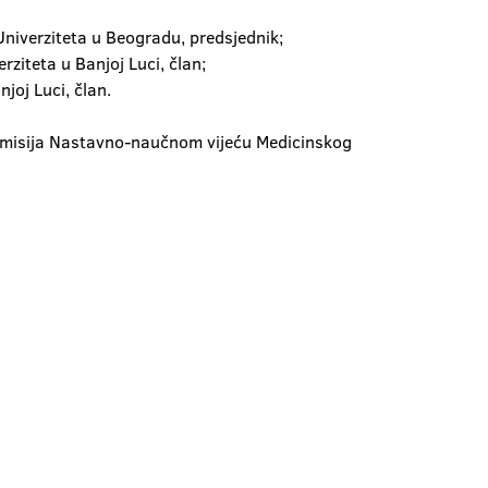
 Univerziteta u Beogradu, predsjednik;
rziteta u Banjoj Luci, član;
joj Luci, član.
komisija Nastavno-naučnom vijeću Medicinskog