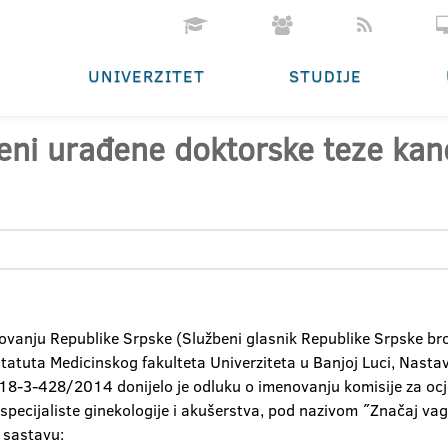
UNIVERZITET
STUDIJE
cjeni urađene doktorske teze ka
anju Republike Srpske (Službeni glasnik Republike Srpske br
 Statuta Medicinskog fakulteta Univerziteta u Banjoj Luci, Nast
 18-3-428/2014 donijelo je odluku o imenovanju komisije za oc
specijaliste ginekologije i akušerstva, pod nazivom ˝Značaj vag
 sastavu: