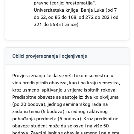
pravne teorije: hrestomatija“,
Univerzitetska knjiga, Banja Luka (od 7
do 62, od 85 do 168, od 272 do 282 i od
321 do 558 stranice)
Oblici provjere znanja i ocjenjivanje
Provjera znanja će da se vrši tokom semestra, u
vidu predispitnih obaveza, kao i na kraju semestra,
kroz usmeno ispitivanje u vrijeme ispitnih rokova.
Predispitne obaveze se sastoje iz: dva kolokvijuma
(po 20 bodova), jednog seminarskog rada na
zadanu temu (5 bodova) i urednog i aktivnog
pohađanja predmeta (5 bodova). Kroz predispitne
obaveze student može da se osvoji najviše 50
bodova. Završni ispit se obavlja usmeno i na njemu