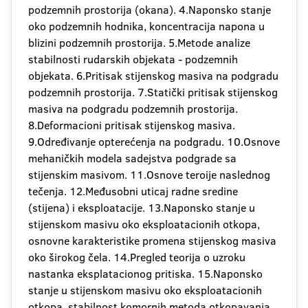
podzemnih prostorija (okana). 4.Naponsko stanje
oko podzemnih hodnika, koncentracija napona u
blizini podzemnih prostorija. 5.Metode analize
stabilnosti rudarskih objekata - podzemnih
objekata. 6.Pritisak stijenskog masiva na podgradu
podzemnih prostorija. 7.Statički pritisak stijenskog
masiva na podgradu podzemnih prostorija.
8.Deformacioni pritisak stijenskog masiva.
9.Određivanje opterećenja na podgradu. 10.Osnove
mehaničkih modela sadejstva podgrade sa
stijenskim masivom. 11.Osnove teroije naslednog
tečenja. 12.Međusobni uticaj radne sredine
(stijena) i eksploatacije. 13.Naponsko stanje u
stijenskom masivu oko eksploatacionih otkopa,
osnovne karakteristike promena stijenskog masiva
oko širokog čela. 14.Pregled teorija o uzroku
nastanka eksplatacionog pritiska. 15.Naponsko
stanje u stijenskom masivu oko eksploatacionih
otkopa, stabilnost komornih metoda otkopavanja.