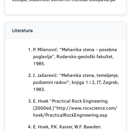
Literatura
P. Milanović: “Mehanika stena – posebna
poglavlja”, Rudarsko-geološki fakultet,
1985.
I. Jašarević: “Mehanika stena, temeljenje,
podzemni radovi”, knjiga 1 i 2, IT, Zagreb,
1983.
E. Hoek “Practical Rock Engineering
(2000ed.)”http://www.rocscience.com/
hoek/PracticalRockEngineering.asp
E. Hoek, P.K. Kaiser, W.F. Bawden: