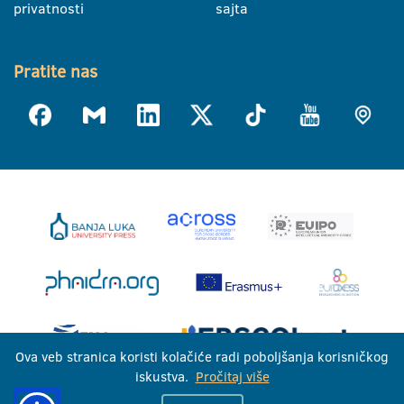
privatnosti
sajta
Pratite nas
Ova veb stranica koristi kolačiće radi poboljšanja korisničkog
iskustva.
Pročitaj više