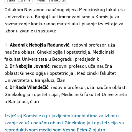
Izbori u zvanja
Medicinski fakultet
Odlukom Nastavno-naučnog vijeća Medicinskog fakulteta
Univerziteta u Banjoj Luci imenovani smo u Komisiju za
razmatranje konkursnog materijala i pisanje izvještaja za
izbor u zvanje u sastavu:
1.
Akadmik Nebojša Radunović
, redovni profesor, uža
naučna oblast: Ginekologija i opstetricija, Medicinski
fakultet Univerziteta u Beogradu, predsjednik
2.
Dr Nebojša Jovanić
, redovni profesor, uža naučna
oblast: Ginekologija i opstetricija , Medicinski fakultet
Univerziteta u Banjaluci, član
3.
Dr Rade Vilendečić
, redovni profesor, uža naučna oblast:
Ginekologija i opstetricija , Medicinski fakultet Univerziteta
u Banjaluci, član
Izvještaj Komisije o prijavljenim kandidatima za izbor u
zvanje za užu naučnu oblast Ginekologija i opstetricija sa
reproduktivnom medicinom Vesna Ećim-Zlojutro