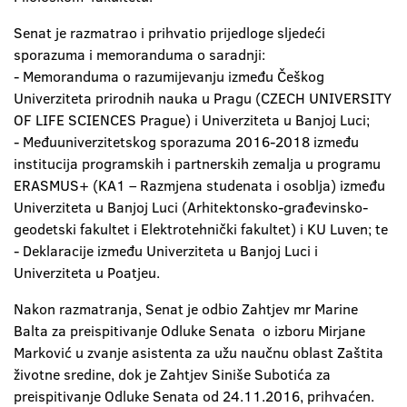
Senat je razmatrao i prihvatio prijedloge sljedeći
sporazuma i memoranduma o saradnji:
- Memoranduma o razumijevanju između Češkog
Univerziteta prirodnih nauka u Pragu (CZECH UNIVERSITY
OF LIFE SCIENCES Prague) i Univerziteta u Banjoj Luci;
- Međuuniverzitetskog sporazuma 2016-2018 između
institucija programskih i partnerskih zemalja u programu
ERASMUS+ (KA1 – Razmjena studenata i osoblja) između
Univerziteta u Banjoj Luci (Arhitektonsko-građevinsko-
geodetski fakultet i Elektrotehnički fakultet) i KU Luven; te
- Deklaracije između Univerziteta u Banjoj Luci i
Univerziteta u Poatjeu.
Nakon razmatranja, Senat je odbio Zahtjev mr Marine
Balta za preispitivanje Odluke Senata o izboru Mirjane
Marković u zvanje asistenta za užu naučnu oblast Zaštita
životne sredine, dok je Zahtjev Siniše Subotića za
preispitivanje Odluke Senata od 24.11.2016, prihvaćen.