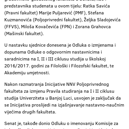
predstavnika studenata u ovom tijelu: Ratka Savića
(Pravni fakultet) Marije Puljarević (PMF), Stefana
Kuzmanovića (Poljoprivredni fakultet), Željka Sladojevića
(FFVS), Miloša Kovačevića (FPN) i Zorana Grahovca
(Mašinski fakultet).
U nastavku sjednice donesena je Odluka o izmjenama i
dopunama Odluke o odgovornim nastavnicima i
saradnicima na I, II i III ciklusu studija u školskoj
2016/2017. godini za Filološki i Filozofski fakultet, te
Akademiju umjetnosti.
Nakon razmatranja Inicijative NNV Poljoprivrednog
fakulteta za izmjenu Pravila studiranja na I i II ciklusu
studija Univerziteta u Banjoj Luci, usvojen je zaključak da
se Inicijativa proslijedi na izjašnjavanje nastavno-naučnim
vijećima drugih fakulteta.
Senat je, takođe donio Odluku o imenovanju Komisije za