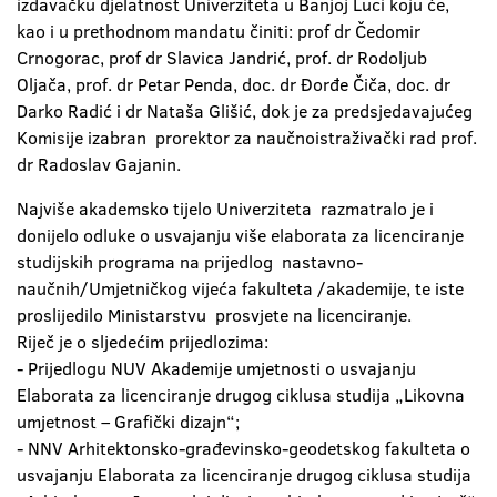
izdavačku djelatnost Univerziteta u Banjoj Luci koju će,
kao i u prethodnom mandatu činiti: prof dr Čedomir
Crnogorac, prof dr Slavica Jandrić, prof. dr Rodoljub
Oljača, prof. dr Petar Penda, doc. dr Đorđe Čiča, doc. dr
Darko Radić i dr Nataša Glišić, dok je za predsjedavajućeg
Komisije izabran prorektor za naučnoistraživački rad prof.
dr Radoslav Gajanin.
Najviše akademsko tijelo Univerziteta razmatralo je i
donijelo odluke o usvajanju više elaborata za licenciranje
studijskih programa na prijedlog nastavno-
naučnih/Umjetničkog vijeća fakulteta /akademije, te iste
proslijedilo Ministarstvu prosvjete na licenciranje.
Riječ je o sljedećim prijedlozima:
- Prijedlogu NUV Akademije umjetnosti o usvajanju
Elaborata za licenciranje drugog ciklusa studija „Likovna
umjetnost – Grafički dizajn“;
- NNV Arhitektonsko-građevinsko-geodetskog fakulteta o
usvajanju Elaborata za licenciranje drugog ciklusa studija