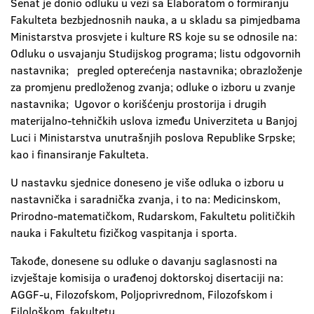
Senat je donio odluku u vezi sa Elaboratom o formiranju
Fakulteta bezbjednosnih nauka, a u skladu sa pimjedbama
Ministarstva prosvjete i kulture RS koje su se odnosile na:
Odluku o usvajanju Studijskog programa; listu odgovornih
nastavnika; pregled opterećenja nastavnika; obrazloženje
za promjenu predloženog zvanja; odluke o izboru u zvanje
nastavnika; Ugovor o korišćenju prostorija i drugih
materijalno-tehničkih uslova između Univerziteta u Banjoj
Luci i Ministarstva unutrašnjih poslova Republike Srpske;
kao i finansiranje Fakulteta.
U nastavku sjednice doneseno je više odluka o izboru u
nastavnička i saradnička zvanja, i to na: Medicinskom,
Prirodno-matematičkom, Rudarskom, Fakultetu političkih
nauka i Fakultetu fizičkog vaspitanja i sporta.
Takođe, donesene su odluke o davanju saglasnosti na
izvještaje komisija o urađenoj doktorskoj disertaciji na:
AGGF-u, Filozofskom, Poljoprivrednom, Filozofskom i
Filološkom fakultetu.