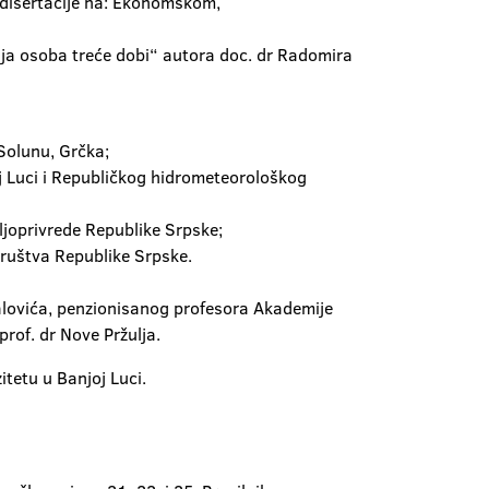
e disertacije na: Ekonomskom,
ija osoba treće dobi“ autora doc. dr Radomira
 Solunu, Grčka;
j Luci i Republičkog hidrometeorološkog
ljoprivrede Republike Srpske;
društva Republike Srpske.
alovića, penzionisanog profesora Akademije
rof. dr Nove Pržulja.
itetu u Banjoj Luci.