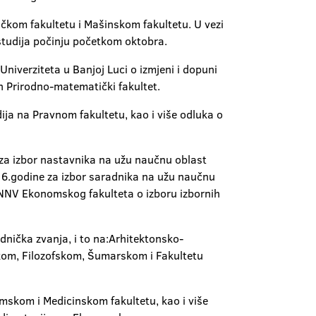
ičkom fakultetu i Mašinskom fakultetu. U vezi
studija počinju početkom oktobra.
iverziteta u Banjoj Luci o izmjeni i dopuni
n Prirodno-matematički fakultet.
ja na Pravnom fakultetu, kao i više odluka o
za izbor nastavnika na užu naučnu oblast
016.godine za izbor saradnika na užu naučnu
g NNV Ekonomskog fakulteta o izboru izbornih
adnička zvanja, i to na:Arhitektonsko-
kom, Filozofskom, Šumarskom i Fakultetu
omskom i Medicinskom fakultetu, kao i više