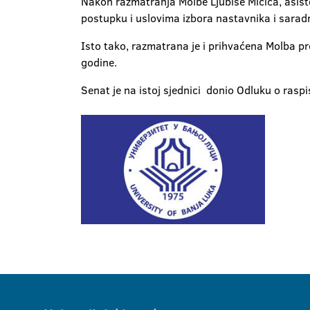
Nakon razmatranja Molbe Ljubiše Mićića, asist
postupku i uslovima izbora nastavnika i saradn
Isto tako, razmatrana je i prihvaćena Molba p
godine.
Senat je na istoj sjednici donio Odluku o raspi