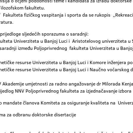
misija o ocjeni podobnosti teme i kandidata za izradu doktorsk
Filozofskom fakultetu.
 Fakulteta fizičkog vaspitanja i sporta da se rukopis „Rekreac
ratura.
o prijedloge sljedećih sporazuma o saradnji:
lteta Univerziteta u Banjoj Luci i Aristotelovog univerziteta u
 saradnji između Poljoprivrednog fakulteta Univerziteta u Banjo
etičke resurse Univerziteta u Banjoj Luci i Komore inženjera po
netičke resurse Univerziteta u Banjoj Luci i Naučno voćarskog 
UV Akademije umjetnosti za radno angažovanje dr Milorada Kenj
ijedlog NNV Poljoprivrednog fakulteta za izjednačavanje izbora p
vao mandate članova Komiteta za osiguranje kvaliteta na Univerz
ma za odbranu doktorske disertacije