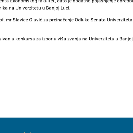
enta Ekonomskog fakultet, dato je dodatno pojašnjenje odredbi 
ika na Univerzitetu u Banjoj Luci.
rof. mr Slavice Gluvić za preinačenje Odluke Senata Univerzite
sivanju konkursa za izbor u viša zvanja na Univerzitetu u Banjoj