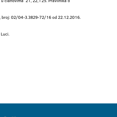
u članovima 21, 22, i 25. Pravilnika o
ta, broj: 02/04-3.3829-72/16 od 22.12.2016.
 Luci.