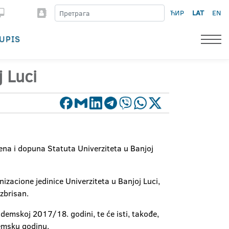
ЋИР
LAT
EN
UPIS
j Luci
jena i dopuna Statuta Univerziteta u Banjoj
zacione jedinice Univerziteta u Banjoj Luci,
izbrisan.
kademskoj 2017/18. godini, te će isti, takođe,
demsku godinu.