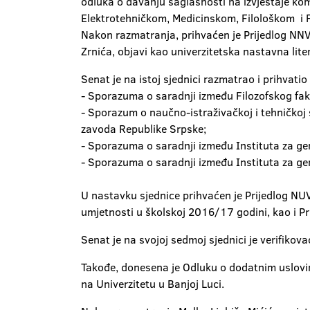
odluka o davanju saglasnosti na izvještaje ko
Elektrotehničkom, Medicinskom, Filološkom i 
Nakon razmatranja, prihvaćen je Prijedlog NNV
Zrnića, objavi kao univerzitetska nastavna lite
Senat je na istoj sjednici razmatrao i prihvati
- Sporazuma o saradnji između Filozofskog faku
- Sporazum o naučno-istraživačkoj i tehničkoj
zavoda Republike Srpske;
- Sporazuma o saradnji između Instituta za gen
- Sporazuma o saradnji između Instituta za ge
U nastavku sjednice prihvaćen je Prijedlog N
umjetnosti u školskoj 2016/17 godini, kao i Pr
Senat je na svojoj sedmoj sjednici je verifiko
Takođe, donesena je Odluku o dodatnim uslovi
na Univerzitetu u Banjoj Luci.