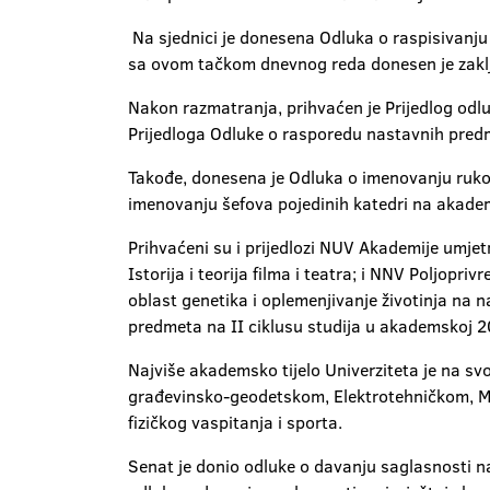
Na sjednici je donesena Odluka o raspisivanju 
sa ovom tačkom dnevnog reda donesen je zaklju
Nakon razmatranja, prihvaćen je Prijedlog odl
Prijedloga Odluke o rasporedu nastavnih predm
Takođe, donesena je Odluka o imenovanju rukov
imenovanju šefova pojedinih katedri na akadem
Prihvaćeni su i prijedlozi NUV Akademije umje
Istorija i teorija filma i teatra; i NNV Poljo
oblast genetika i oplemenjivanje životinja na
predmeta na II ciklusu studija u akademskoj 
Najviše akademsko tijelo Univerziteta je na svo
građevinsko-geodetskom, Elektrotehničkom, M
fizičkog vaspitanja i sporta.
Senat je donio odluke o davanju saglasnosti na