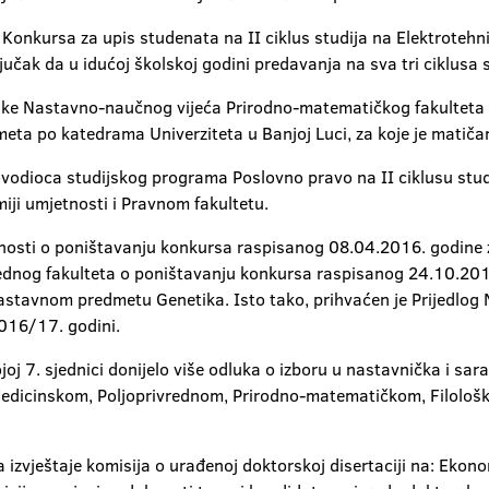
Konkursa za upis studenata na II ciklus studija na Elektrotehn
čak da u idućoj školskoj godini predavanja na sva tri ciklusa 
uke Nastavno-naučnog vijeća Prirodno-matematičkog fakulteta Un
eta po katedrama Univerziteta u Banjoj Luci, za koje je matiča
odioca studijskog programa Poslovno pravo na II ciklusu studi
iji umjetnosti i Pravnom fakultetu.
tnosti o poništavanju konkursa raspisanog 08.04.2016. godine 
privrednog fakulteta o poništavanju konkursa raspisanog 24.10.2
 nastavnom predmetu Genetika. Isto tako, prihvaćen je Prijedlo
2016/17. godini.
joj 7. sjednici donijelo više odluka o izboru u nastavnička i sar
edicinskom, Poljoprivrednom, Prirodno-matematičkom, Filološ
 izvještaje komisija o urađenoj doktorskoj disertaciji na: Ekon