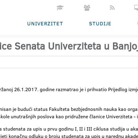
UNIVERZITET
STUDIJE
ice Senata Univerziteta u Banjo
držanoj 26.1.2017. godine razmatrao je i prihvatio Prijedlog izm
isan je budući status Fakulteta bezbjednosnih nauka kao organi
 škole unutrašnjih poslova kao pridružene članice Univerziteta - 
ja studenata za upis u prvu godinu I, II i III ciklusa studija u a
ijeti konačnu odluku o broju studenata za upis u narednu aka