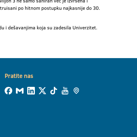
iljon 3 ne samo saniran već je izvršena i
onstruisani po hitnom postupku najkasnije do 30.
u i dešavanjima koja su zadesila Univerzitet.
Pratite nas