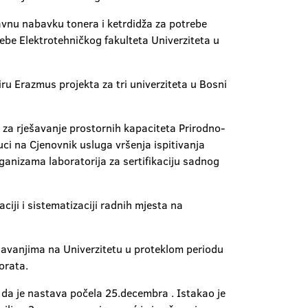
vnu nabavku tonera i ketrdidža za potrebe
rebe Elektrotehničkog fakulteta Univerziteta u
 Erazmus projekta za tri univerziteta u Bosni
 za rješavanje prostornih kapaciteta Prirodno-
ci na Cjenovnik usluga vršenja ispitivanja
rganizama laboratorija za sertifikaciju sadnog
ciji i sistematizaciji radnih mjesta na
ešavanjima na Univerzitetu u proteklom periodu
torata.
 da je nastava počela 25.decembra . Istakao je