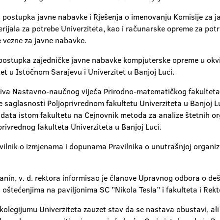
postupka javne nabavke i Rješenja o imenovanju Komisije za ja
erijala za potrebe Univerziteta, kao i računarske opreme za pot
e vezne za javne nabavke.
ostupka zajedničke javne nabavke kompjuterske opreme u okviru
tet u Istočnom Sarajevu i Univerzitet u Banjoj Luci.
jativa Nastavno-naučnog vijeća Prirodno-matematičkog fakulteta
 saglasnosti Poljoprivrednom fakultetu Univerziteta u Banjoj Lu
e data istom fakultetu na Cejnovnik metoda za analize štetnih o
privrednog fakulteta Univerziteta u Banjoj Luci.
ravilnik o izmjenama i dopunama Pravilnika o unutrašnjoj organiza
ajanin, v. d. rektora informisao je članove Upravnog odbora o d
tećenjima na paviljonima SC ’’Nikola Tesla’’ i fakulteta i Rek
kolegijumu Univerziteta zauzet stav da se nastava obustavi, ali