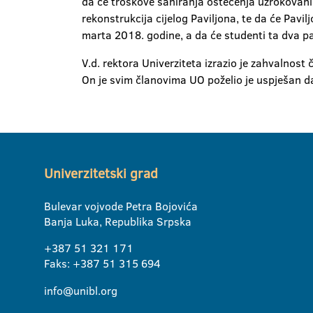
da će troškove saniranja oštećenja uzrokovanih
rekonstrukcija cijelog Paviljona, te da će Pavi
marta 2018. godine, a da će studenti ta dva pa
V.d. rektora Univerziteta izrazio je zahvalnos
On je svim članovima UO poželio je uspješan dal
Univerzitetski grad
Bulevar vojvode Petra Bojovića
Banja Luka, Republika Srpska
+387 51 321 171
Faks: +387 51 315 694
info@unibl.org