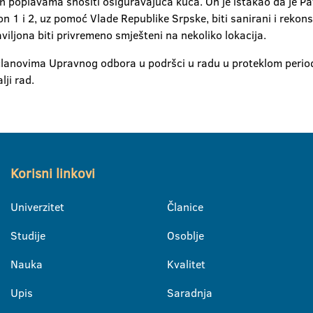
 poplavama snositi osiguravajuća kuća. On je istakao da je Pav
ljon 1 i 2, uz pomoć Vlade Republike Srpske, biti sanirani i rek
viljona biti privremeno smješteni na nekoliko lokacija.
t članovima Upravnog odbora u podršci u radu u proteklom period
ji rad.
Korisni linkovi
Univerzitet
Članice
Studije
Osoblje
Nauka
Kvalitet
Upis
Saradnja