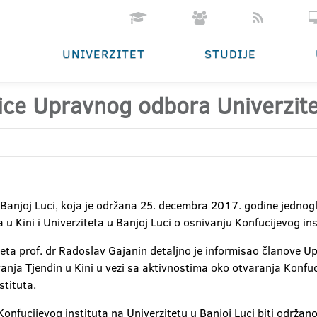
UNIVERZITET
STUDIJE
nice Upravnog odbora Univerzite
Banjoj Luci, koja je održana 25. decembra 2017. godine jednogl
u Kini i Univerziteta u Banjoj Luci o osnivanju Konfucijevog ins
iteta prof. dr Radoslav Gajanin detaljno je informisao članove U
vanja Tjenđin u Kini u vezi sa aktivnostima oko otvaranja Konfuc
stituta.
Konfucijevog instituta na Univerzitetu u Banjoj Luci biti održan