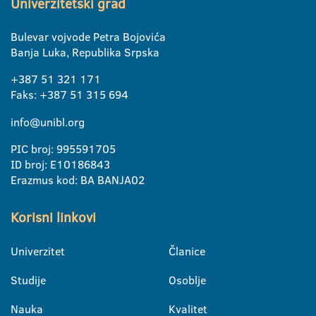
Univerzitetski grad
Bulevar vojvode Petra Bojovića
Banja Luka, Republika Srpska
+387 51 321 171
Faks: +387 51 315 694
info@unibl.org
PIC broj: 995591705
ID broj: E10186843
Erazmus kod: BA BANJA02
Korisni linkovi
Univerzitet
Članice
Studije
Osoblje
Nauka
Kvalitet