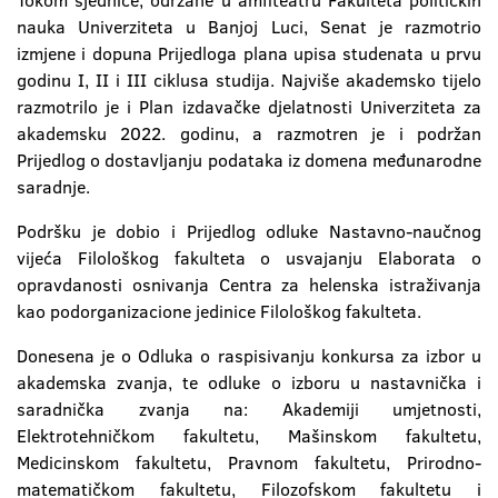
Tokom sjednice, održane u amfiteatru Fakulteta političkih
nauka Univerziteta u Banjoj Luci, Senat je razmotrio
izmjene i dopuna Prijedloga plana upisa studenata u prvu
godinu I, II i III ciklusa studija. Najviše akademsko tijelo
razmotrilo je i Plan izdavačke djelatnosti Univerziteta za
akademsku 2022. godinu, a razmotren je i podržan
Prijedlog o dostavljanju podataka iz domena međunarodne
saradnje.
Podršku je dobio i Prijedlog odluke Nastavno-naučnog
vijeća Filološkog fakulteta o usvajanju Elaborata o
opravdanosti osnivanja Centra za helenska istraživanja
kao podorganizacione jedinice Filološkog fakulteta.
Donesena je o Odluka o raspisivanju konkursa za izbor u
akademska zvanja, te odluke o izboru u nastavnička i
saradnička zvanja na: Akademiji umjetnosti,
Elektrotehničkom fakultetu, Mašinskom fakultetu,
Medicinskom fakultetu, Pravnom fakultetu, Prirodno-
matematičkom fakultetu, Filozofskom fakultetu i