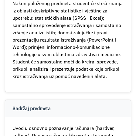
Nakon položenog predmeta student će steći znanja
iz oblasti deskriptivne statistike i vještine za
upotrebu: statističkih alata (SPSS i Excel);
samostalno sprovođenje istraživanja i samostalno
vršenje analize istih; donosi zaključke i pravi
prezentaciju rezultata istraživanja (PowerPoint i
Word); primjeni informaciono-komunikacione
tehnologije u svim oblastima zdravstva i medicine.
Student će samostalno moći da kreira, sprovede,
prikupi, analizira i prezentuje podatke koje prikupi
kroz istraživanja uz pomoć navedenih alata.
Sadržaj predmeta
Uvod u osnovno poznavanje računara (hardver,
softver). Osnove računarskih mreža i Interneta.