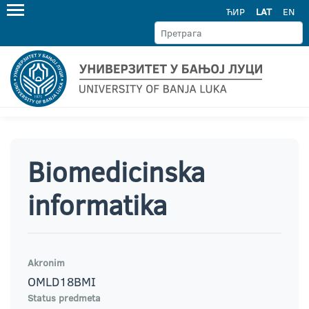
ЋИР
LAT
EN
Biomedicinska
informatika
Akronim
OMLD18BMI
Status predmeta