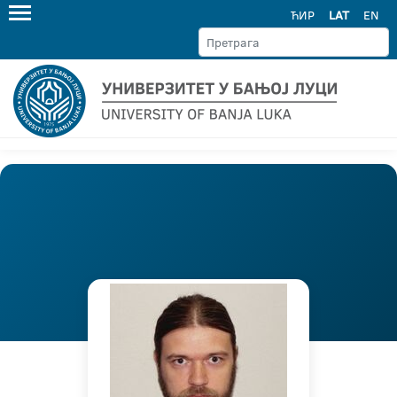
ЋИР
LAT
EN