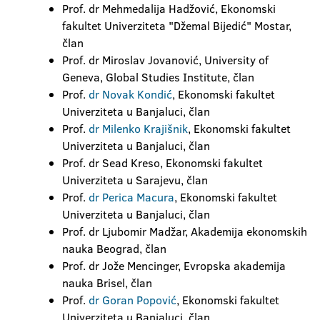
Prof. dr Mehmedalija Hadžović, Ekonomski
fakultet Univerziteta "Džemal Bijedić" Mostar,
član
Prof. dr Miroslav Jovanović, University of
Geneva, Global Studies Institute, član
Prof.
dr Novak Kondić
, Ekonomski fakultet
Univerziteta u Banjaluci, član
Prof.
dr Milenko Krajišnik
, Ekonomski fakultet
Univerziteta u Banjaluci, član
Prof. dr Sead Kreso, Ekonomski fakultet
Univerziteta u Sarajevu, član
Prof.
dr Perica Macura
, Ekonomski fakultet
Univerziteta u Banjaluci, član
Prof. dr Ljubomir Madžar, Akademija ekonomskih
nauka Beograd, član
Prof. dr Jože Mencinger, Evropska akademija
nauka Brisel, član
Prof.
dr Goran Popović
, Ekonomski fakultet
Univerziteta u Banjaluci, član