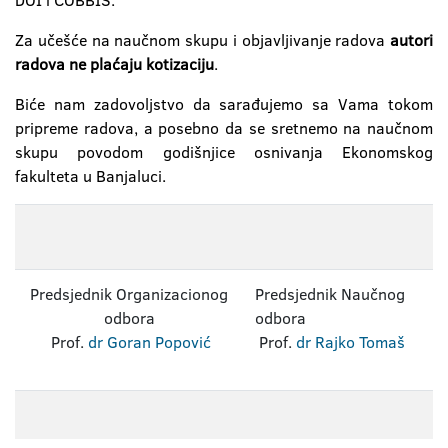
DOI i COBBIS.
Za učešće na naučnom skupu i objavljivanje radova
autori
radova ne plaćaju kotizaciju
.
Biće nam zadovoljstvo da sarađujemo sa Vama tokom
pripreme radova, a posebno da se sretnemo na naučnom
skupu povodom godišnjice osnivanja Ekonomskog
fakulteta u Banjaluci.
Predsjednik Organizacionog
Predsjednik Naučnog
odbora
odbora
Prof.
dr Goran Popović
Prof.
dr Rajko Tomaš