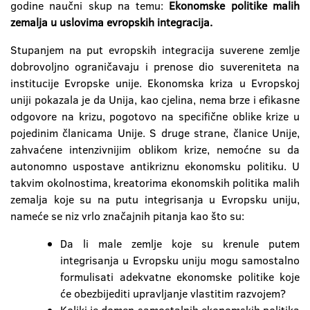
godine naučni skup na temu:
Ekonomske politike malih
zemalja u uslovima evropskih integracija.
Stupanjem na put evropskih integracija suverene zemlje
dobrovoljno ograničavaju i prenose dio suvereniteta na
institucije Evropske unije. Ekonomska kriza u Evropskoj
uniji pokazala je da Unija, kao cjelina, nema brze i efikasne
odgovore na krizu, pogotovo na specifične oblike krize u
pojedinim članicama Unije. S druge strane, članice Unije,
zahvaćene intenzivnijim oblikom krize, nemoćne su da
autonomno uspostave antikriznu ekonomsku politiku. U
takvim okolnostima, kreatorima ekonomskih politika malih
zemalja koje su na putu integrisanja u Evropsku uniju,
nameće se niz vrlo značajnih pitanja kao što su:
Da li male zemlje koje su krenule putem
integrisanja u Evropsku uniju mogu samostalno
formulisati adekvatne ekonomske politike koje
će obezbijediti upravljanje vlastitim razvojem?