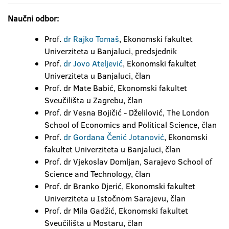
Naučni odbor:
Prof.
dr Rajko Tomaš
, Ekonomski fakultet
Univerziteta u Banjaluci, predsjednik
Prof.
dr Jovo Ateljević
, Ekonomski fakultet
Univerziteta u Banjaluci, član
Prof. dr Mate Babić, Ekonomski fakultet
Sveučilišta u Zagrebu, član
Prof. dr Vesna Bojičić - Dželilović, The London
School of Economics and Political Science, član
Prof.
dr Gordana Čenić Jotanović
, Ekonomski
fakultet Univerziteta u Banjaluci, član
Prof. dr Vjekoslav Domljan, Sarajevo School of
Science and Technology, član
Prof. dr Branko Djerić, Ekonomski fakultet
Univerziteta u Istočnom Sarajevu, član
Prof. dr Mila Gadžić, Ekonomski fakultet
Sveučilišta u Mostaru, član