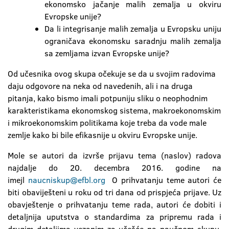
ekonomsko jačanje malih zemalja u okviru
Evropske unije?
Da li integrisanje malih zemalja u Evropsku uniju
ograničava ekonomsku saradnju malih zemalja
sa zemljama izvan Evropske unije?
Od učesnika ovog skupa očekuje se da u svojim radovima
daju odgovore na neka od navedenih, ali i na druga
pitanja, kako bismo imali potpuniju sliku o neophodnim
karakteristikama ekonomskog sistema, makroekonomskim
i mikroekonomskim politikama koje treba da vode male
zemlje kako bi bile efikasnije u okviru Evropske unije.
Mole se autori da izvrše prijavu tema (naslov) radova
najdalje do 20. decembra 2016. godine na
imejl
naucniskup@efbl.org
O prihvatanju teme autori će
biti obaviješteni u roku od tri dana od prispjeća prijave. Uz
obavještenje o prihvatanju teme rada, autori će dobiti i
detaljnija uputstva o standardima za pripremu rada i