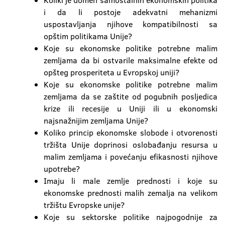
Koliki je domen samostalnih ekonomskih politika
i da li postoje adekvatni mehanizmi
uspostavljanja njihove kompatibilnosti sa
opštim politikama Unije?
Koje su ekonomske politike potrebne malim
zemljama da bi ostvarile maksimalne efekte od
opšteg prosperiteta u Evropskoj uniji?
Koje su ekonomske politike potrebne malim
zemljama da se zaštite od pogubnih posljedica
krize ili recesije u Uniji ili u ekonomski
najsnažnijim zemljama Unije?
Koliko princip ekonomske slobode i otvorenosti
tržišta Unije doprinosi oslobađanju resursa u
malim zemljama i povećanju efikasnosti njihove
upotrebe?
Imaju li male zemlje prednosti i koje su
ekonomske prednosti malih zemalja na velikom
tržištu Evropske unije?
Koje su sektorske politike najpogodnije za