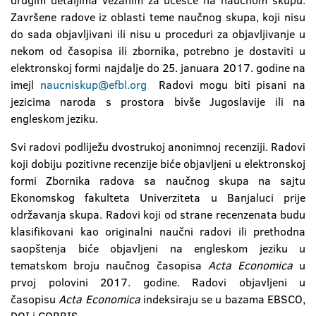
drugim detaljima vezanim za učešće na naučnom skupu.
Završene radove iz oblasti teme naučnog skupa, koji nisu
do sada objavljivani ili nisu u proceduri za objavljivanje u
nekom od časopisa ili zbornika, potrebno je dostaviti u
elektronskoj formi najdalje do 25. januara 2017. godine na
imejl
naucniskup@efbl.org
Radovi mogu biti pisani na
jezicima naroda s prostora bivše Jugoslavije ili na
engleskom jeziku.
Svi radovi podliježu dvostrukoj anonimnoj recenziji. Radovi
koji dobiju pozitivne recenzije biće objavljeni u elektronskoj
formi Zbornika radova sa naučnog skupa na sajtu
Ekonomskog fakulteta Univerziteta u Banjaluci prije
održavanja skupa. Radovi koji od strane recenzenata budu
klasifikovani kao originalni naučni radovi ili prethodna
saopštenja biće objavljeni na engleskom jeziku u
tematskom broju naučnog časopisa
Acta Economica
u
prvoj polovini 2017. godine. Radovi objavljeni u
časopisu
Acta Economica
indeksiraju se u bazama EBSCO,