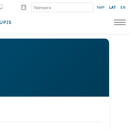
ЋИР
LAT
EN
UPIS