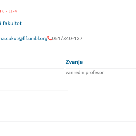
K - II-4
i fakultet
na.cukut@flf.unibl.org
051/340-127
Zvanje
vanredni profesor