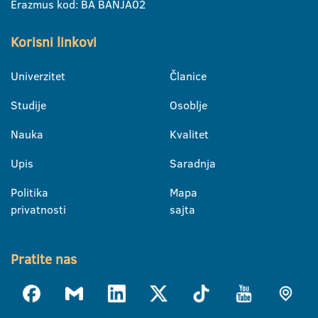
Erazmus kod: BA BANJA02
Korisni linkovi
Univerzitet
Članice
Studije
Osoblje
Nauka
Kvalitet
Upis
Saradnja
Politika
Mapa
privatnosti
sajta
Pratite nas