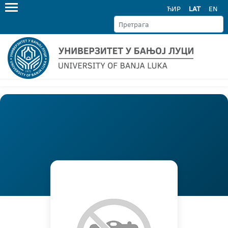
ЋИР
LAT
EN