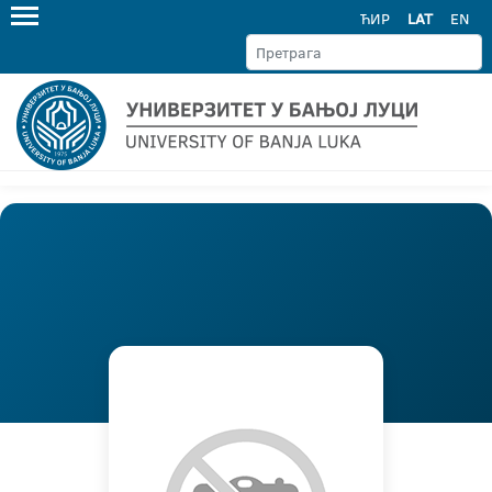
ЋИР
LAT
EN